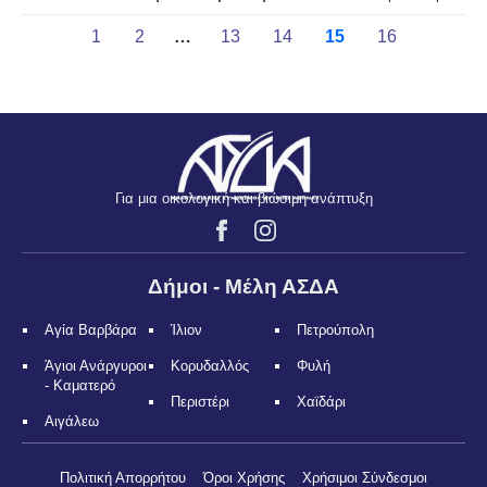
1
2
…
13
14
15
16
Για μια οικολογική και βιώσιμη ανάπτυξη
Δήμοι - Μέλη ΑΣΔΑ
Αγία Βαρβάρα
Ίλιον
Πετρούπολη
Άγιοι Ανάργυροι
Κορυδαλλός
Φυλή
- Καματερό
Περιστέρι
Χαϊδάρι
Αιγάλεω
Πολιτική Απορρήτου
Όροι Χρήσης
Χρήσιμοι Σύνδεσμοι