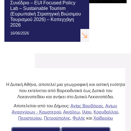
Συνέδριο – EUI Focused Policy
Lab – Sustainable Tourism
(Ευρωπαϊκή Στρατηγική Βιώσιμου
Τουρισμού 2026) – Κοπεγχάγη
2026
16/06/2026
Η Δυτική Αθήνα, αποτελεί μια γεωγραφική και αστική ενότητα
που εκτείνεται από Βορειοδυτικά έως Δυτικά του
Λεκανοπεδίου και ανήκει στο Δυτικό Λεκανοπέδιο.
Αποτελείται από του Δήμους:
Αγίας Βαρβάρας
,
Αγίων
Αναργύρων - Καματερού
,
Αιγάλεω
,
Ιλίου
,
Κορυδαλλού
,
Περιστερίου
,
Πετρούπολης
,
Φυλής
και
Χαϊδαρίου