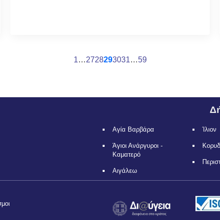
1
…
27
28
29
30
31
…
59
Δή
Αγία Βαρβάρα
Ίλιον
Άγιοι Ανάργυροι -
Κορυ
Καματερό
Περισ
Αιγάλεω
σμοι