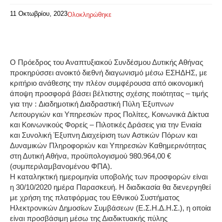
11 Οκτωβρίου, 2023
Ολοκληρώθηκε
Ο Πρόεδρος του Αναπτυξιακού Συνδέσμου Δυτικής Αθήνας
προκηρύσσει ανοικτό διεθνή διαγωνισμό μέσω ΕΣΗΔΗΣ, με
κριτήριο ανάθεσης την πλέον συμφέρουσα από οικονομική
άποψη προσφορά βάσει βέλτιστης σχέσης ποιότητας – τιμής
για την :
Διαδημοτική Διαδραστική Πύλη Έξυπνων
Λειτουργιών και Υπηρεσιών προς Πολίτες, Κοινωνικά Δίκτυα
και Κοινωνικούς Φορείς – Πιλοτικές Δράσεις για την Ενιαία
και Συνολική Έξυπνη Διαχείριση των Αστικών Πόρων και
Δυναμικών Πληροφοριών και Υπηρεσιών Καθημερινότητας
στη Δυτική Αθήνα
,
προϋπολογισμού 980.964,00 €
(συμπεριλαμβανομένου ΦΠΑ).
Η καταληκτική ημερομηνία υποβολής των προσφορών είναι
η 30/10/2020 ημέρα Παρασκευή. Η διαδικασία θα διενεργηθεί
με χρήση της πλατφόρμας του Εθνικού Συστήματος
Ηλεκτρονικών Δημοσίων Συμβάσεων (Ε.Σ.Η.Δ.Η.Σ.), η οποία
είναι προσβάσιμη μέσω της Διαδικτυακής πύλης