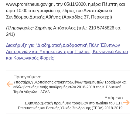
www.promitheus.gov.gr , την 05/11/2020, ημέρα Πέμπτη και
ώρα 10:00 στα γραφεία της έδρας του Αναπτυξιακού
Συνδέσμου Δυτικής Αθήνας (Αρκαδίας 37, Περιστέρι)
Πληροφορίες:
Ζηρήνης Απόστολος (τηλ.: 210 5745826 εσ.
241)
Διακήρυξη για “Διαδημοτική Διαδραστική Πύλη Έξυπνων
Λειτουργιών και Υπηρεσιών προς Πολίτες, Κοινωνικά Δίκτυα
και Κοινωνικούς Φορείς”
Προηγούμενο
Υποστήριξη υλοποίησης αποκεντρωμένων προμηθειών Τροφίμων και
ειδών βασικής υλικής συνδρομής ετών 2018-2019 της Κ.Σ Δυτικού
Τομέα Αθηνών – ΑΣΔΑ
Επόμενο
Συμπληρωματική προμήθεια τροφίμων στο πλαίσιο του Ε.Π.
Επισιτιστικής και Βασικής Υλικής Συνδρομής (ΤΕΒΑ) 2018-2019