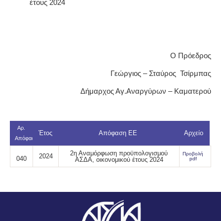
έτους 2024
Ο Πρόεδρος
Γεώργιος – Σταύρος Τσίρμπας
Δήμαρχος Αγ.Αναργύρων – Καματερού
Αρ.
Έτος
Απόφαση ΕΕ
Αρχείο
Απόφασης
2η Αναμόρφωση προϋπολογισμού
Προβολή
2024
040
ΑΣΔΑ, οικονομικού έτους 2024
pdf