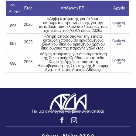
Αρ.
Έτος
Απόφαση ΕΕ
Αρχείο
Απόφασης
«Λήψη απόφασης για έκδοση
εντάλματος προπληρωμής για την
Προβολή
2025
098
καταβολή των τελών κυκλοφορίας των
pdf
οχημάτων του ΑΣΔΑ έτους 2026»
«Λήψη απόφασης για την ετήσια
καταβολή ποσού σε εργαζόμενους
Προβολή
2025
097
ιδιωτικού δικαίου ορισμένου χρόνου
pdf
δικαιούχους της παροχής γάλακτος»
«Λήψη απόφασης για επικαιροποίηση
της Συνεκτικής Ομάδας σε επίπεδο
Προβολή
2025
Χωρικής Αρχής με σκοπό τη
096
pdf
Διακυβέρνηση της Στρατηγικής Βιώσιμης
Ανάπτυξης της Δυτικής Αθήνας»
Για μια οικολογική και βιώσιμη ανάπτυξη
Δήμοι - Μέλη ΑΣΔΑ