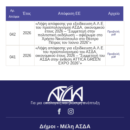
Αρ.
Έτος
Απόφαση ΕΕ
Αρχείο
Απόφασης
«Λήψη απόφασης για εξειδίκευση Α.Λ.Ε.
του προϋπολογισμού ΑΣΔΑ, οικονομικού
έτους 2026 – “Συμμετοχή στην
Προβολή
2026
042
πολιτιστική εκδήλωση – αφιέρωμα στο
pdf
Χρήστο Νικολόπουλο στο Θέατρο
Πέτρας τον Ιούνιο 2026″»
«Λήψη απόφασης για εξειδίκευση Α.Λ.Ε.
του προϋπολογισμού του ΑΣΔΑ,
Προβολή
2026
οικονομικού έτους 2026 – “Συμμετοχή του
041
pdf
ΑΣΔΑ στην έκθεση ATTICA GREEN
EXPO 2026″»
Για μια οικολογική και βιώσιμη ανάπτυξη
Δήμοι - Μέλη ΑΣΔΑ