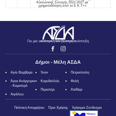
Κοινωνικής Συνοχής 2021-2027 με
χρηματοδότηση από το Ε.Κ.Τ+»
Για μια οικολογική και βιώσιμη ανάπτυξη
Δήμοι - Μέλη ΑΣΔΑ
Αγία Βαρβάρα
Ίλιον
Πετρούπολη
Άγιοι Ανάργυροι
Κορυδαλλός
Φυλή
- Καματερό
Περιστέρι
Χαϊδάρι
Αιγάλεω
Πολιτική Απορρήτου
Όροι Χρήσης
Χρήσιμοι Σύνδεσμοι