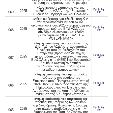
έκδοση ενταλμάτων προπληρωμής»
«Συγκρότηση Επιτροπής για την
Προβολή
2025
προβολή του ΑΣΔΑ στην “Ευρωπαϊκή
069
pdf
Εβδομάδα Περιφερειών και Πόλεων”»
«Λήψη απόφασης για εξειδίκευση Κ.Α.
του προϋπολογισμού του ΑΣΔΑ,
οικονομικού έτους 2025 – Συμμετοχή του
Προβολή
2025
προσωπικού του ΕΦΔ ΑΣΔΑ σε
068
pdf
συνέδρια εξωτερικού και έξοδα
μετακινήσεων (ΒΡΥΞΕΛΛΕΣ –
ΡΟΤΕΡΝΤΑΜ )»
«Λήψη απόφασης για συμμετοχή της
Δ.Ε.Φ.Δ του ΑΣΔΑ στα Ευρωπαϊκά
Συνέδρια που θα διεξαχθούν στο
Ρότερνταμ (πρόσβαση σε πηγές
Προβολή
2025
χρηματοδοτικών εργαλείων) και στις
067
pdf
Βρυξέλλες για το (NEB) Νέο Ευρωπαϊκό
Bauhaus (αστική ανάπτυξη/
αναζωογόνηση των πόλεων) και
μετάβαση εκπροσώπων»
«Λήψη απόφασης για την υποβολή
πρότασης στο πλαίσιο του
Επιχειρησιακού Προγράμματος “Αττική
Προβολή
2025
2021-2027” με τίτλο “Δράσεις Αστικής,
066
pdf
Περιβαλλοντικής και Ενεργειακής
Αναζωογόνησηςτης Δυτικής Αθήνας με
ενίσχυση της Δια- δημοτικότητας”»
«Λήψη απόφασης για παράταση της
προθεσμίας υποβολής των ειδικών
σχεδίων δράσης Κοινωνικής Συνοχής
Προβολή
2025
στο πλαίσιο Διαβούλευσης για την
065
pdf
διαμόρφωση της Τοπικής Στρατηγικής