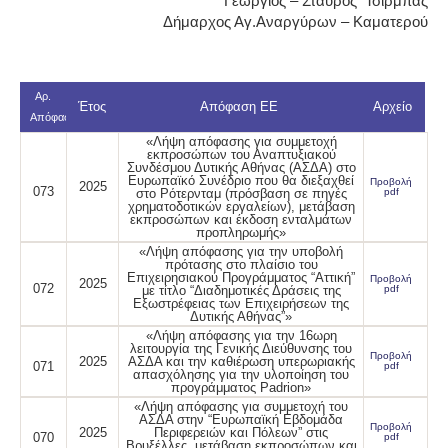
Γεώργιος – Σταύρος Τσίρμπας
Δήμαρχος Αγ.Αναργύρων – Καματερού
Αρ.
Έτος
Απόφαση ΕΕ
Αρχείο
Απόφασης
«Λήψη απόφασης για συμμετοχή
εκπροσώπων του Αναπτυξιακού
Συνδέσμου Δυτικής Αθήνας (ΑΣΔΑ) στο
Ευρωπαϊκό Συνέδριο που θα διεξαχθεί
Προβολή
2025
073
στο Ρότερνταμ (πρόσβαση σε πηγές
pdf
χρηματοδοτικών εργαλείων), μετάβαση
εκπροσώπων και έκδοση ενταλμάτων
προπληρωμής»
«Λήψη απόφασης για την υποβολή
πρότασης στο πλαίσιο του
Επιχειρησιακού Προγράμματος “Αττική”
Προβολή
2025
072
με τίτλο “Διαδημοτικές Δράσεις της
pdf
Εξωστρέφειας των Επιχειρήσεων της
Δυτικής Αθήνας”»
«Λήψη απόφασης για την 16ωρη
λειτουργία της Γενικής Διεύθυνσης του
Προβολή
2025
ΑΣΔΑ και την καθιέρωση υπερωριακής
071
pdf
απασχόλησης για την υλοποίηση του
προγράμματος Padrion»
«Λήψη απόφασης για συμμετοχή του
ΑΣΔΑ στην “Ευρωπαϊκή Εβδομάδα
Προβολή
2025
Περιφερειών και Πόλεων” στις
070
pdf
Βρυξέλλες, μετάβαση εκπροσώπων και