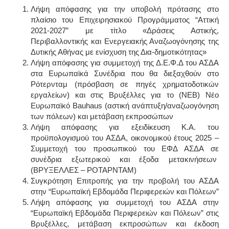
Λήψη απόφασης για την υποβολή πρότασης στο
πλαίσιο του Επιχειρησιακού Προγράμματος “Αττική
2021-2027” με τίτλο «Δράσεις Αστικής,
Περιβαλλοντικής και Ενεργειακής Αναζωογόνησης της
Δυτικής Αθήνας με ενίσχυση της Δια-δημοτικότητας»
Λήψη απόφασης για συμμετοχή της Δ.Ε.Φ.Δ του ΑΣΔΑ
στα Ευρωπαϊκά Συνέδρια που θα διεξαχθούν στο
Ρότερνταμ (πρόσβαση σε πηγές χρηματοδοτικών
εργαλείων) και στις Βρυξέλλες για το (NEB) Νέο
Ευρωπαϊκό Bauhaus (αστική ανάπτυξη/αναζωογόνηση
των πόλεων) και μετάβαση εκπροσώπων
Λήψη απόφασης για εξειδίκευση Κ.Α. του
προϋπολογισμού του ΑΣΔΑ, οικονομικού έτους 2025 –
Συμμετοχή του προσωπικού του ΕΦΔ ΑΣΔΑ σε
συνέδρια εξωτερικού και έξοδα μετακινήσεων
(ΒΡΥΞΕΛΛΕΣ – ΡΟΤΑΡΝΤΑΜ)
Συγκρότηση Επιτροπής για την προβολή του ΑΣΔΑ
στην “Ευρωπαϊκή Εβδομάδα Περιφερειών και Πόλεων”
Λήψη απόφασης για συμμετοχή του ΑΣΔΑ στην
“Ευρωπαϊκή Εβδομάδα Περιφερειών και Πόλεων” στις
Βρυξέλλες, μετάβαση εκπροσώπων και έκδοση