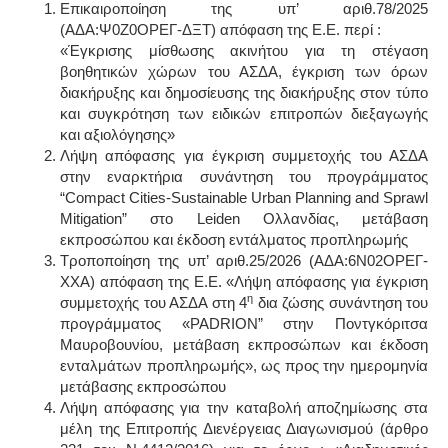
Επικαιροποίηση της υπ’ αριθ.78/2025
(ΑΔΑ:Ψ0Ζ0ΟΡΕΓ-ΔΞΤ) απόφαση της Ε.Ε. περί :
«Έγκρισης μίσθωσης ακινήτου για τη στέγαση
βοηθητικών χώρων του ΑΣΔΑ, έγκριση των όρων
διακήρυξης και δημοσίευσης της διακήρυξης στον τύπο
και συγκρότηση των ειδικών επιτροπών διεξαγωγής
και αξιολόγησης»
Λήψη απόφασης για έγκριση συμμετοχής του ΑΣΔΑ
στην εναρκτήρια συνάντηση του προγράμματος
“Compact Cities-Sustainable Urban Planning and Sprawl
Mitigation” στo Leiden Ολλανδίας, μετάβαση
εκπροσώπου και έκδοση εντάλματος προπληρωμής
Τροποποίηση της υπ’ αριθ.25/2026 (AΔΑ:6N02OΡΕΓ-
ΧΧΑ) απόφαση της Ε.Ε. «Λήψη απόφασης για έγκριση
η
συμμετοχής του ΑΣΔΑ στη 4
δια ζώσης συνάντηση του
προγράμματος «PADRION” στην Ποντγκόριτσα
Μαυροβουνίου, μετάβαση εκπροσώπων και έκδοση
ενταλμάτων προπληρωμής», ως προς την ημερομηνία
μετάβασης εκπροσώπου
Λήψη απόφασης για την καταβολή αποζημίωσης στα
μέλη της Επιτροπής Διενέργειας Διαγωνισμού (άρθρο