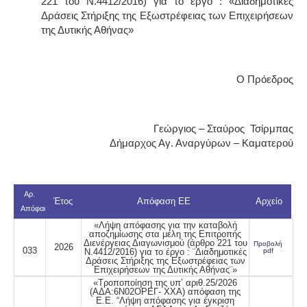
221 του Ν.4412/2016) για το έργο : «Διαδημοτικές
Δράσεις Στήριξης της Εξωστρέφειας των Επιχειρήσεων
της Δυτικής Αθήνας»
Ο Πρόεδρος
Γεώργιος – Σταύρος Τσίρμπας
Δήμαρχος Αγ. Αναργύρων – Καματερού
Αρ.
Έτος
Απόφαση ΕΕ
Αρχείο
Απόφασης
«Λήψη απόφασης για την καταβολή
αποζημίωσης στα μέλη της Επιτροπής
Διενέργειας Διαγωνισμού (άρθρο 221 του
Προβολή
2026
033
Ν.4412/2016) για το έργο : ¨Διαδημοτικές
pdf
Δράσεις Στήριξης της Εξωστρέφειας των
Επιχειρήσεων της Δυτικής Αθήνας¨»
«Τροποποίηση της υπ’ αριθ.25/2026
(AΔΑ:6N02OΡΕΓ- ΧΧΑ) απόφαση της
Ε.Ε. “Λήψη απόφασης για έγκριση