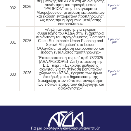
συμμετοχής του ΑΣΔΑ στη 4η δια ζώσης
συνάντηση του προγράμματος
Προβολή
2026
032
¨PADRION¨ στην Ποντγκόριτσα
pdf
Μαυροβουνίου, μετάβαση εκπροσώπων
και έκδοση ενταλμάτων προπληρωμής”,
ως προς την ημερομηνία μετάβασης
εκπροσώπου»
«Λήψη απόφασης για έγκριση
συμμετοχής του ΑΣΔΑ στην εναρκτήρια
συνάντηση του προγράμματος “Compact
Προβολή
2026
Cities-Sustainable Urban Planning and
031
pdf
Sprawl Mitigation” στo Leiden
Ολλανδίας, μετάβαση εκπροσώπου και
έκδοση εντάλματος προπληρωμής»
“Επικαιροποίηση της υπ’ αριθ.78/2025
(ΑΔΑ:Ψ0Ζ0ΟΡΕΓ-ΔΞΤ) απόφαση της
Ε.Ε. περί : «Έγκρισης μίσθωσης
ακινήτου για τη στέγαση βοηθητικών
Προβολή
2026
χώρων του ΑΣΔΑ, έγκριση των όρων
030
pdf
διακήρυξης και δημοσίευσης της
διακήρυξης στον τύπο και συγκρότηση
των ειδικών επιτροπών διεξαγωγής και
αξιολόγησης»”
Για μια οικολογική και βιώσιμη ανάπτυξη