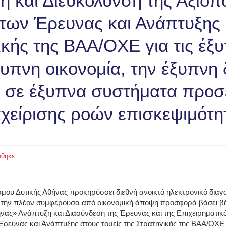
ση και Διευκόλυνση της Αξιοπ
ων Έρευνας και Ανάπτυξης 
ικής της ΒΑΑ/ΟΧΕ για τις έξυ
ξυπνη οικονομία, την έξυπνη
ι σε έξυπνα συστήματα προσ
αχείρισης ροών επισκεψιμότη
θηκε
μου Δυτικής Αθήνας προκηρύσσει διεθνή ανοικτό ηλεκτρονικό δι
ς την πλέον συμφέρουσα από οικονομική άποψη προσφορά βάσει βέλτ
ας» Ανάπτυξη και Διασύνδεση της Έρευνας και της Επιχειρηματικό
ευνας και Ανάπτυξης στους τομείς της Στρατηγικής της ΒΑΑ/ΟΧΕ γι