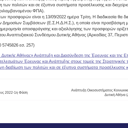
ση των πολιτών και σε έξυπνα συστήματα προσέλκυσης και διαχείρι
εριλαμβανομένου ΦΠΑ)
.
 των προσφορών είναι η
13/09/2022 ημέρα Τρίτη
. Η διαδικασία θα 
 Δημοσίων Συμβάσεων (Ε.Σ.Η.Δ.Η.Σ.), η οποία είναι προσβάσιμη μ
 ημερομηνία αποσφράγισης και αξιολόγησης των προσφορών ορίζετ
του Αναπτυξιακού Συνδέσμου Δυτικής Αθήνας (Αρκαδίας 37, Περιστέ
0 5745826 εσ. 257)
Δυτικής Αθήνας» Ανάπτυξη και Διασύνδεση της Έρευνας και της Επι
τελεσμάτων Έρευνας και Ανάπτυξης στους τομείς της Στρατηγικής τ
υπνη διαβίωση των πολιτών και σε έξυπνα συστήματα προσέλκυσης κ
Ανάπτυξη Οικοσυστήματος Κοινωνική
ους 2022-1η Φάση
Δυτική Αθήνα 