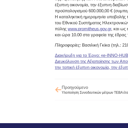
έξυπνη οικονομία, την έξυπνη διαβίω
προϋπολογισμού 600.000,00 € (συμπ
Η καταληκτική ημερομηνία υποβολής
του Εθνικού Συστήματος Ηλεκτρονικών
πύλης
www.promitheus.gov.gr
, και ως
και ώρα 10.00 στα γραφεία της έδρας 
Πληροφορίες:
Βασιλική Γκίκα (τηλ.: 21
Διακήρυξη για το Έργο: «e-INNO-HUB 
Διευκόλυνση της Αξιοποίησης των Απο
την τοπική έξυπνη οικονομία, την έξ
Προηγούμενο
Υλοποίηση Συνοδευτικών μέτρων ΤΕΒΑ έτ