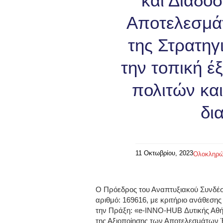
και Διάδο
Αποτελεσμάτ
της Στρατηγ
την τοπική έ
πολιτών κα
δι
11 Οκτωβρίου, 2023
Ολοκληρώ
Ο Πρόεδρος του Αναπτυξιακού Συνδέσ
αριθμό: 169616, με κριτήριο ανάθεση
την Πράξη:
«e-INNO-HUB Δυτικής Αθήν
της Αξιοποίησης των Αποτελεσμάτων Έρ