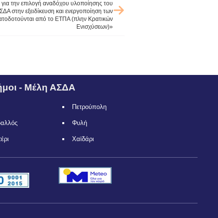
για την επιλογή αναδόχου υλοποίησης του
ΔΑ στην εξειδίκευση και ενεργοποίηση των
τοδοτούνται από το ΕΤΠΑ (πλην Κρατικών
Ενισχύσεων)»
μοι - Μέλη ΑΣΔΑ
Πετρούπολη
δαλλός
Φυλή
τέρι
Χαϊδάρι