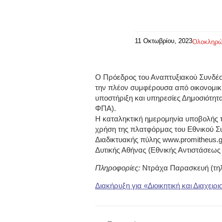
11 Οκτωβρίου, 2023
Ολοκληρώ
Ο Πρόεδρος του Αναπτυξιακού Συνδέσ
την πλέον συμφέρουσα από οικονομική
υποστήριξη και υπηρεσίες Δημοσιότητ
ΦΠΑ).
Η καταληκτική ημερομηνία υποβολής τ
χρήση της πλατφόρμας του Εθνικού Σ
Διαδικτυακής πύλης www.promitheus.g
Δυτικής Αθήνας (Εθνικής Αντιστάσεως 
Πληροφορίες:
Ντράχα Παρασκευή (τηλ.
Διακήρυξη για «Διοικητική και Διαχει