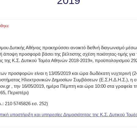
2019
θηκε
μου Δυτικής Αθήνας προκηρύσσει ανοικτό διεθνή διαγωνισμό μέσ
 άποψη προσφορά βάσει της βέλτιστης σχέση ποιότητας-τιμής για 
ας της Κ.Σ. Δυτικού Τομέα Αθηνών 2018-2019»
,
προϋπολογισμού 292
ων προσφορών είναι η 13/05/2019 και ώρα δωδέκατη νυχτερινή (24:
υστήματος Ηλεκτρονικών Δημοσίων Συμβάσεων (Ε.Σ.Η.Δ.Η.Σ.), η ο
ov.gr , την 16/05/2019, ημέρα Πέμπτη και ώρα 10:00 στα γραφεία 
65, Περιστέρι)
: 210 5745826 εσ. 252)
ριστική υποστήριξη και υπηρεσίες Δημοσιότητας της Κ.Σ. Δυτικού Το