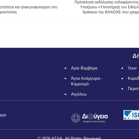
Πρόσκληση εκδήλωσης ενδιαφέροντος 
οοτάπητα και ηλεκτροφωτισμού στο
Υποέργου «Υποστήριξη του ΕΦΔ ΑΣ
τρούπολης
δράσεων της ΒΑΑ/ΟΧΕ που χρημα
Δή
Αγία Βαρβάρα
Ίλιον
Άγιοι Ανάργυροι -
Κορυ
Καματερό
Περισ
Αιγάλεω
σμοι
© 2026 ΑΣΔΑ. All Rights Reserved.