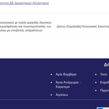
ότητα ΔΕ Διοικητικού Λογιστικού
σωπικού με σχέση εργασίας ιδιωτικού
ς πυρασφάλειας και πυροπροστασίας του
Δίκτυο (Σύμπραξη) Κοινωνικής Καινοτομ
 λόγω μη υποβολής απαραίτητων
Δή
Αγία Βαρβάρα
Ίλιον
Άγιοι Ανάργυροι -
Κορυ
Καματερό
Περισ
Αιγάλεω