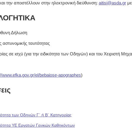
ι την αποστέλλουν στην ηλεκτρονική διεύθυνση:
aitisi@asda.gr
με
ΛΟΓΗΤΙΚΑ
εύθυνη Δήλωση
 αστυνομικής ταυτότητας
ρίας σε ισχύ (για την ειδικότητα των Οδηγών) και του Χειριστή Μη
://www.efka.gov.gr/el/bebaiose-apographes
)
εις
κότητα των Οδηγών Γ΄ ή Β΄ Κατηγορίας
ικότητα ΥΕ Εργατών Γενικών Καθηκόντων