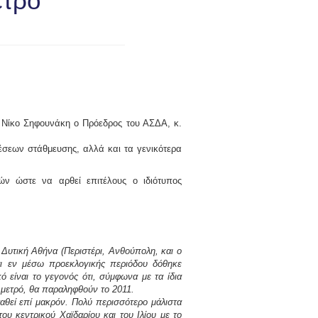
ετρό
 Νίκο Σηφουνάκη ο Πρόεδρος του ΑΣΔΑ, κ.
έσεων στάθμευσης, αλλά και τα γενικότερα
ν ώστε να αρθεί επιτέλους ο ιδιότυπος
υτική Αθήνα (Περιστέρι, Ανθούπολη, και ο
αι εν μέσω προεκλογικής περιόδου δόθηκε
 είναι το γεγονός ότι, σύμφωνα με τα ίδια
υ μετρό, θα παραληφθούν το 2011.
θεί επί μακρόν. Πολύ περισσότερο μάλιστα
υ κεντρικού Χαϊδαρίου και του Ιλίου με το