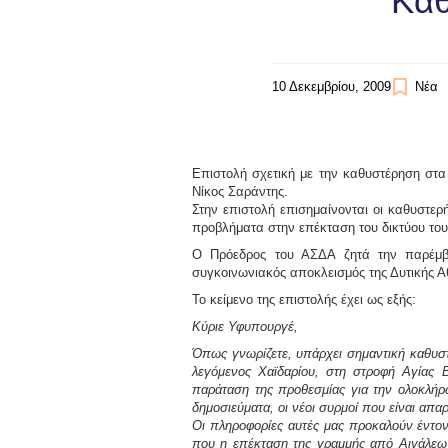
Καθ
10 Δεκεμβρίου, 2009
Νέα
Επιστολή σχετική με την καθυστέρηση στ
Νίκος Σαράντης.
Στην επιστολή επισημαίνονται οι καθυστε
προβλήματα στην επέκταση του δικτύου του
Ο Πρόεδρος του ΑΣΔΑ ζητά την παρέμβα
συγκοινωνιακός αποκλεισμός της Δυτικής Α
Το κείμενο της επιστολής έχει ως εξής:
Κύριε Υφυπουργέ,
Όπως γνωρίζετε, υπάρχει σημαντική καθυσ
λεγόμενος Χαϊδαρίου, στη στροφή Αγίας 
παράταση της προθεσμίας για την ολοκλήρω
δημοσιεύματα, οι νέοι συρμοί που είναι απα
Οι πληροφορίες αυτές μας προκαλούν έντο
που η επέκταση της γραμμής από Αιγάλεω π