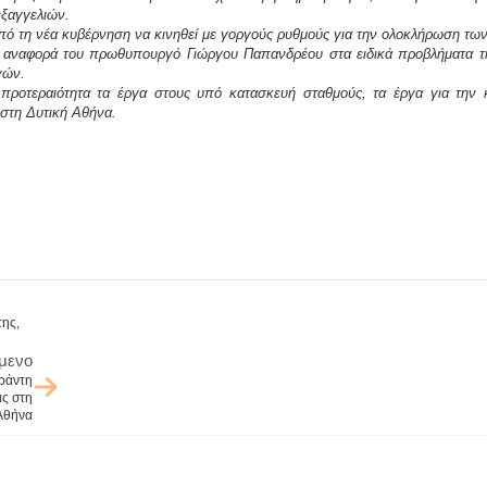
εξαγγελιών.
από τη νέα κυβέρνηση να κινηθεί με γοργούς ρυθμούς για την ολοκλήρωση τω
ή αναφορά του πρωθυπουργό Γιώργου Παπανδρέου στα ειδικά προβλήματα της
γών.
 προτεραιότητα τα έργα στους υπό κατασκευή σταθμούς, τα έργα για την 
 στη Δυτική Αθήνα.
της,
μενο
ράντη
ας στη
Αθήνα