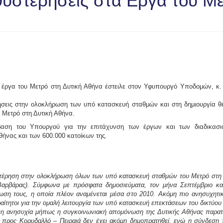
υστερήσεις στα Εργα του Μ
α έργα του Μετρό στη Δυτική Αθήνα έστειλε στον Υφυπουργό Yποδομών, κ.
ρήσεις στην ολοκλήρωση των υπό κατασκευή σταθμών και στη δημιουργία θ
 Μετρό στη Δυτική Αθήνα.
ση του Υπουργού για την επιτάχυνση των έργων και των διαδικασιώ
θήνας και των 600.000 κατοίκων της.
τέρηση στην ολοκλήρωση όλων των υπό κατασκευή σταθμών του Μετρό στη Δ
Βαρβάρας). Σύμφωνα με πρόσφατα δημοσιεύματα, τον μήνα Σεπτέμβριο κ
ση τους, η οποία πλέον αναμένεται μέσα στο 2010. Ακόμη πιο ανησυχητικό
ραίτητοι για την ομαλή λειτουργία των υπό κατασκευή επεκτάσεων του δικτύο
νη ανησυχία μήπως η συγκοινωνιακή απομόνωση της Δυτικής Αθήνας παρατα
ρος Κορυδαλλό – Πειραιά δεν έχει ακόμη δημοπρατηθεί, ενώ η σύνδεση το