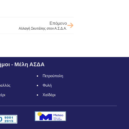
Επόμενο
Αλλαγή Σκυτάλης στον Α.Σ.Δ.Α.
μοι - Μέλη ΑΣΔΑ
Πετρούπολη
δαλλός
Φυλή
τέρι
Χαϊδάρι