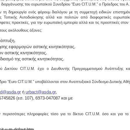
ς διοργάνωσης του ευρωπαϊκού Συνεδρίου “Euro CIT.U.M.” ο Πρόεδρος του Α.
 τη δημιουργία ενός φόρουμ διαλόγου με τη συμμετοχή ειδικών επιστημό
 Τοπικής Αυτοδιοίκησης αλλά και πολιτών από διαφορετικές ευρωπαϊ
τες πρακτικές, για την ευρωπαϊκή εμπειρία αλλά και τις προοπτικές στον τ
τους ακόλουθους άξονες:
νάπτυξη.
γησης εφαρμογών αστικής κινητικότητας.
αστικής κινητικότητας.
ιασμό της αστικής κινητικότητας.
ύ Δικτύου CIT.U.M. έχει ο Διευθυντής Προγραμματισμού Ανάπτυξης κ
ιο “Euro CIT.U.M.” υποβάλλονται στον Αναπτυξιακό Σύνδεσμο Δυτικής Αθήν
d@asda.gr
ή
urbact@asda.gr
,
45826 (εσ. 107), 6973-047087 και με
 περισσότερες πληροφορίες τόσο για το δίκτυο CIT.U.M. όσο και για το 
cit-u-m-defaut.htm