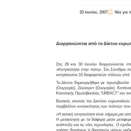
20 Ιουνίου, 2007
Νέα για 
Διοργανώνεται από το Δίκτυο ευρωπ
Στις 29 και 30 Ιουνίου διοργανώνεται 
«Κινητικότητα στην πόλη». Στο Συνέδριο π
εκπρόσωποι 10 διαφορετικών πόλεων από 
Το Δίκτυο δημιουργήθηκε με πρωτοβουλία
(Ουγγαρία),
Ζέκσαρν
τ (Ουγγαρία),
Κατάνι
Κοινοτικής Πρωτοβουλίας
“URBACT”
και συ
Βασικός σκοπός του Δικτύου ευρωπαϊκών π
περιβάλλον κινητικότητας των πολιτών που 
«Η αστική κινητικότητα είναι σήμερα μια α
Η μετακίνηση με τα διάφορα μέσα μεταφορ
ανάπτυξη και τις νέες τεχνολογίες. Ο σχεδ
χρήσης δημόσιων ή δημοτικών μέσων μαζική