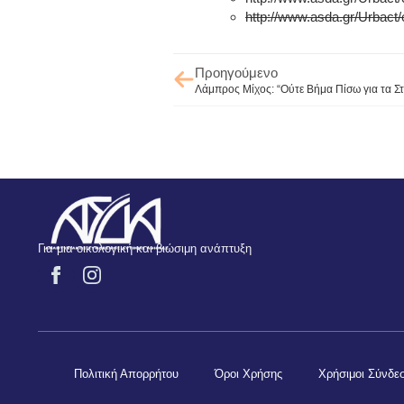
http://www.asda.gr/Urbact/
Προηγούμενο
Λάμπρος Μίχος: “Ούτε Βήμα Πίσω για τα Σ
Για μια οικολογική και βιώσιμη ανάπτυξη
Πολιτική Απορρήτου
Όροι Χρήσης
Χρήσιμοι Σύνδε