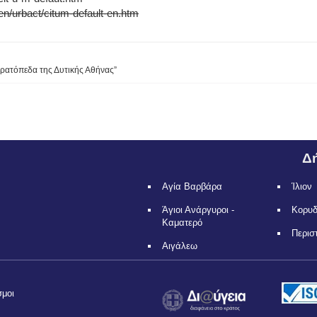
en/urbact/citum-default-en.htm
τρατόπεδα της Δυτικής Αθήνας”
Δή
Αγία Βαρβάρα
Ίλιον
Άγιοι Ανάργυροι -
Κορυ
Καματερό
Περισ
Αιγάλεω
σμοι