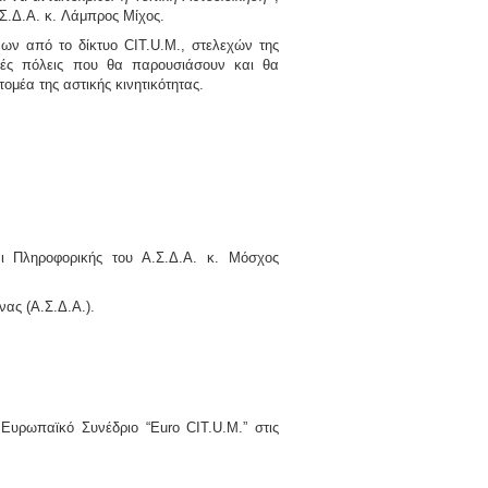
Σ.Δ.Α. κ.
Λάμπρος Μίχος
.
νων από το δίκτυο CIT.U.M., στελεχών της
κές πόλεις που θα παρουσιάσουν και θα
ομέα της αστικής κινητικότητας.
αι Πληροφορικής του Α.Σ.Δ.Α.
κ. Μόσχος
ας (Α.Σ.Δ.Α.).
Ευρωπαϊκό Συνέδριο “Euro CIT.U.M.” στις