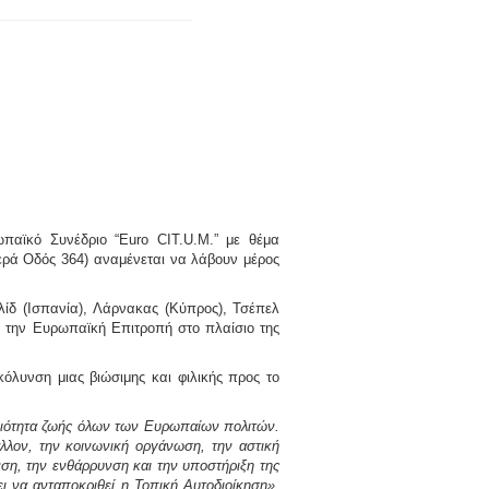
παϊκό Συνέδριο “Euro CIT.U.M.” με θέμα
Ιερά Οδός 364) αναμένεται να λάβουν μέρος
λίδ
(Ισπανία),
Λάρνακας
(Κύπρος),
Τσέπελ
ό την Ευρωπαϊκή Επιτροπή στο πλαίσιο της
όλυνση μιας βιώσιμης και φιλικής προς το
 ποιότητα ζωής όλων των Ευρωπαίων πολιτών.
λλον, την κοινωνική οργάνωση, την αστική
νση, την ενθάρρυνση και την υποστήριξη της
ι να ανταποκριθεί η Τοπική Αυτοδιοίκηση»
,