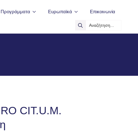
ά Προγράμματα
Ευρωπαϊκά
Επικοινωνία
Search
for:
URO CIT.U.M.
λη