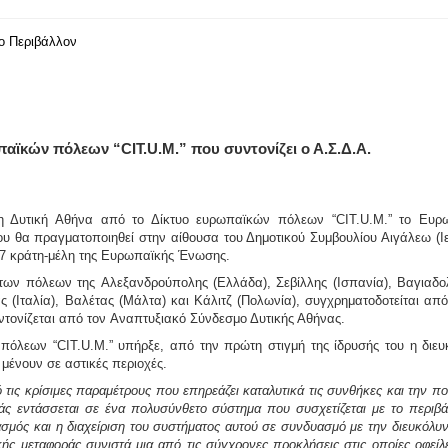
το Περιβάλλον
αϊκών πόλεων “CIT.U.M.” που συντονίζει ο Α.Σ.Δ.Α.
στη Δυτική Αθήνα από το Δίκτυο ευρωπαϊκών πόλεων “CIT.U.M.” το Ευρω
ου θα πραγματοποιηθεί στην αίθουσα του Δημοτικού Συμβουλίου Αιγάλεω (
7 κράτη-μέλη της Ευρωπαϊκής Ένωσης.
 των πόλεων της
Αλεξανδρούπολης
(Ελλάδα),
Σεβίλλης
(Ισπανία),
Βαγιαδο
ας
(Ιταλία),
Βαλέτας
(Μάλτα) και
Κάλιτζ
(Πολωνία), συγχρηματοδοτείται απ
ντονίζεται από τον
Αναπτυξιακό Σύνδεσμο Δυτικής Αθήνας
.
όλεων “CIT.U.M.” υπήρξε, από την πρώτη στιγμή της ίδρυσής του η διευκ
μένουν σε αστικές περιοχές.
πό τις κρίσιμες παραμέτρους που επηρεάζει καταλυτικά τις συνθήκες και την
άς εντάσσεται σε ένα πολυσύνθετο σύστημα που συσχετίζεται με το περιβά
ιασμός και η διαχείριση του συστήματος αυτού σε συνδυασμό με την διευκόλυ
ς μεταφοράς συνιστά μια από τις σύγχρονες προκλήσεις στις οποίες οφείλε