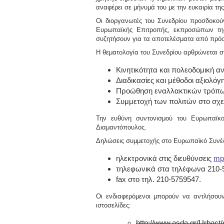
αναφέρει σε μήνυμά του με την ευκαιρία τη
Οι διοργανωτές του Συνεδρίου προσδοκούν
Ευρωπαϊκής Επιτροπής, εκπροσώπων της
συζητήσουν για τα αποτελέσματα από πρόσφα
Η θεματολογία του Συνεδρίου αρθρώνεται σ
Kινητικότητα και πολεοδομική α
Διαδικασίες και μέθοδοι αξιολό
Προώθηση εναλλακτικών τρόπων 
Συμμετοχή των πολιτών στο σχεδ
Την ευθύνη συντονισμού του Ευρωπαϊκο
Διαμαντόπουλος
.
Δηλώσεις συμμετοχής στο Ευρωπαϊκό Συνέδρ
ηλεκτρονικά
στις διευθύνσεις
mp
τηλεφωνικά
στα τηλέφωνα 210-57
fax
στο τηλ. 210-5759547.
Οι ενδιαφερόμενοι μπορούν να αντλήσουν
ιστοσελίδες:
http://www.asda.gr/Urbact/