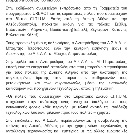
έναρξη λειτουργίας του δικτύου.
Στην εκδήλωση συμμετείχαν εκπρόσωποι από τη Γραμματεία του
προγράμματος
URBACT
και τις ευρωπαϊκές πόλεις που συμμετέχουν
στο δίκτυο
CI.T.U.M
. Εκτός από τη
Δυτική Αθήνα
και την
Αλεξανδρούπολη
, πρόκειται ακόμη για τις πόλεις:
Σεβίλη,
Βαλαντολίντ, Λάρνακα, Βουδαπέστη(Τσέπελ), Ζέγκζαρντ, Κατάνια,
Βαλέτα και Κάλιτζ.
Τους προσκεκλημένους καλωσόρισε, ο Αντιπρόεδρος του Α.Σ.Δ.Α. κ.
Μπάμπης Πετρόπουλος
, ενώ την κεντρική εισήγηση έκανε ο
Διευθυντής του Α.Σ.Δ.Α. κ.
Μόσχος Διαμαντόπουλος
.
Στην ομιλία του ο Αντιπρόεδρος του Α.Σ.Δ.Α. κ.
Μ. Πετρόπουλος
,
επεσήμανε τα ευεργετικά αποτελέσματα που μπορούν να προκύψουν
για τους πολίτες της Δυτικής Αθήνας από την υλοποίηση της
συγκεκριμένης δράσης στον τομέα των καθημερινών τους
μετακινήσεων και των συγκοινωνιών, μέσω της εισαγωγής
καινοτόμων και προηγμένων τεχνολογιών, όπως η τηλεματική.
«Οι πόλεις που συμμετέχουν στο Ευρωπαϊκό Δίκτυο
CI.T.U.M
.
στοχεύουν στην ανάπτυξη ενός ανοιχτού διαλόγου με τους
κοινωνικούς φορείς κάθε περιοχής, με τελικό σκοπό την ανάδειξη
τεχνολογικών λύσεων, φιλικών προς τους πολίτες – χρήστες.
Στις επιδιώξεις του Α.Σ.Δ.Α. περιλαμβάνονται: η αναβάθμιση της
εικόνας της Δυτικής Αθήνας με την χρήση νέων τεχνολογιών, η
ανταλλαγή τεχνογνωσίας και εμπειρίας με τις άλλες ευρωπαϊκές