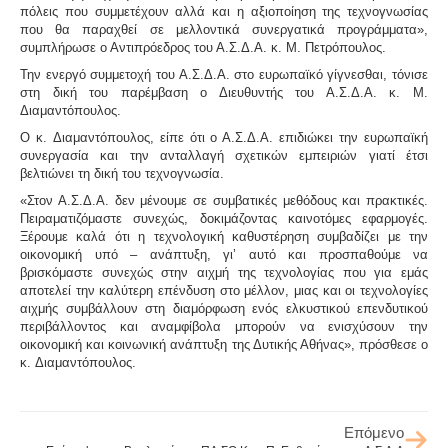
πόλεις που συμμετέχουν αλλά και η αξιοποίηση της τεχνογνωσίας
που θα παραχθεί σε μελλοντικά συνεργατικά προγράμματα»,
συμπλήρωσε ο Αντιπρόεδρος του Α.Σ.Δ.Α. κ.
Μ. Πετρόπουλος
.
Την ενεργό συμμετοχή του Α.Σ.Δ.Α. στο ευρωπαϊκό γίγνεσθαι, τόνισε
στη δική του παρέμβαση ο Διευθυντής του Α.Σ.Δ.Α. κ.
Μ.
Διαμαντόπουλος
.
Ο κ.
Διαμαντόπουλος
, είπε ότι ο Α.Σ.Δ.Α. επιδιώκει την ευρωπαϊκή
συνεργασία και την ανταλλαγή σχετικών εμπειριών γιατί έτσι
βελτιώνει τη δική του τεχνογνωσία.
«Στον Α.Σ.Δ.Α. δεν μένουμε σε συμβατικές μεθόδους και πρακτικές.
Πειραματιζόμαστε συνεχώς, δοκιμάζοντας καινοτόμες εφαρμογές.
Ξέρουμε καλά ότι η τεχνολογική καθυστέρηση συμβαδίζει με την
οικονομική υπό – ανάπτυξη, γι’ αυτό και προσπαθούμε να
βρισκόμαστε συνεχώς στην αιχμή της τεχνολογίας που για εμάς
αποτελεί την καλύτερη επένδυση στο μέλλον, μιας και οι τεχνολογίες
αιχμής συμβάλλουν στη διαμόρφωση ενός ελκυστικού επενδυτικού
περιβάλλοντος και αναμφίβολα μπορούν να ενισχύσουν την
οικονομική και κοινωνική ανάπτυξη της Δυτικής Αθήνας», πρόσθεσε ο
κ.
Διαμαντόπουλος
.
Επόμενο