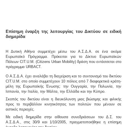
Επίσημη έναρξη της λειτουργίας του Δικτύου σε ειδική
διημερίδα
Η Δυτική Αθήνα συμμετέχει μέσω του Α.Σ.Δ.Α. σε ένα ακόμα
Ευρωπαϊκό Πρόγραμμα. Πρόκειται για το Δίκτυο Ευρωπαϊκών
Πόλεων CIT.U.M. (Citizens Urban Mobility) δράση που εντάσσεται στο
πρόγραμμα URBACT.
O Α.Σ.Δ.Α. έχει αναλάβει τη διαχείριση και το συντονισμό του δικτύου
CIT.U.M. στο οποίο συμμετέχουν 10 πόλεις από 7 διαφορετικά κράτη-
μέλη της Ευρωπαϊκής Ένωσης: την Ουγγαρία, την Πολωνία, την
Ισπανία, την Ιταλία, την Μάλτα, την Ελλάδα και την Κύπρο.
Σκοπός του δικτύου είναι η διευκόλυνση μιας βιώσιμης και φιλικής
προς το περιβάλλον κινητικότητας των πολιτών που μένουν σε
αστικές περιοχές.
Με ειδική διημερίδα στην αίθουσα συνεδριάσεων του Δ.Σ. του
Α.Σ.Δ.Α., στις
30/9
και
1/10/2005
, πραγματοποιήθηκε η επίσημη