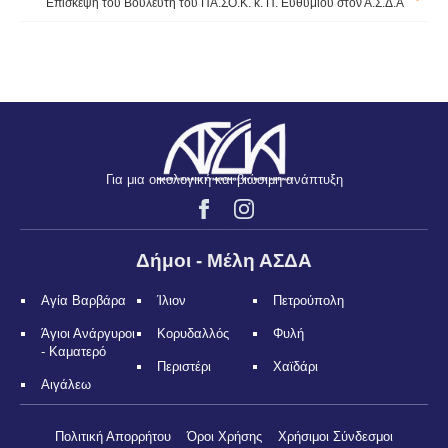
Επίσκεψη του Βουλευτή του ΠΑ.ΣΟ.Κ. κ. Π. Ευθυμίου στον Α.Σ.Δ.Α
Για μια οικολογική και βιώσιμη ανάπτυξη
Δήμοι - Μέλη ΑΣΔΑ
Αγία Βαρβάρα
Ίλιον
Πετρούπολη
Άγιοι Ανάργυροι
Κορυδαλλός
Φυλή
- Καματερό
Περιστέρι
Χαϊδάρι
Αιγάλεω
Πολιτική Απορρήτου
Όροι Χρήσης
Χρήσιμοι Σύνδεσμοι