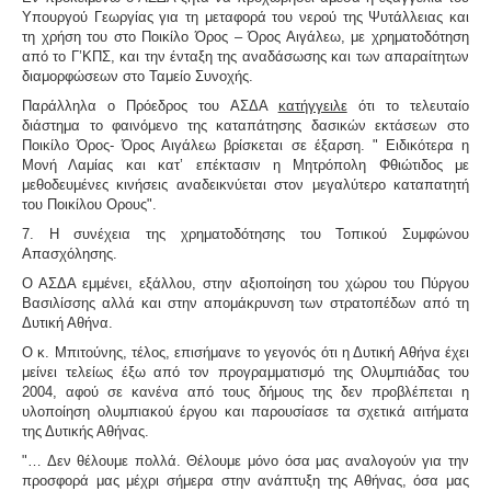
Υπουργού Γεωργίας για
τη μεταφορά του νερού της Ψυτάλλειας και
τη χρήση του στο Ποικίλο Όρος – Όρος Αιγάλεω
, με χρηματοδότηση
από το Γ’ΚΠΣ, και την ένταξη της αναδάσωσης και των απαραίτητων
διαμορφώσεων στο Ταμείο Συνοχής.
Παράλληλα ο Πρόεδρος του ΑΣΔΑ
κατήγγειλε
ότι το τελευταίο
διάστημα το φαινόμενο της καταπάτησης δασικών εκτάσεων στο
Ποικίλο Όρος- Όρος Αιγάλεω βρίσκεται σε έξαρση. " Ειδικότερα η
Μονή Λαμίας και κατ’ επέκτασιν η Μητρόπολη Φθιώτιδος με
μεθοδευμένες κινήσεις αναδεικνύεται στον μεγαλύτερο καταπατητή
του Ποικίλου Ορους".
7.
Η συνέχεια της χρηματοδότησης του Τοπικού Συμφώνου
Απασχόλησης
.
Ο ΑΣΔΑ εμμένει, εξάλλου, στην αξιοποίηση του χώρου του Πύργου
Βασιλίσσης αλλά και στην απομάκρυνση των στρατοπέδων από τη
Δυτική Αθήνα.
Ο κ. Μπιτούνης, τέλος, επισήμανε το γεγονός ότι η Δυτική Αθήνα έχει
μείνει τελείως έξω από τον προγραμματισμό της Ολυμπιάδας του
2004, αφού σε κανένα από τους δήμους της δεν προβλέπεται η
υλοποίηση ολυμπιακού έργου και παρουσίασε τα σχετικά αιτήματα
της Δυτικής Αθήνας.
"… Δεν θέλουμε πολλά. Θέλουμε μόνο όσα μας αναλογούν για την
προσφορά μας μέχρι σήμερα στην ανάπτυξη της Αθήνας, όσα μας