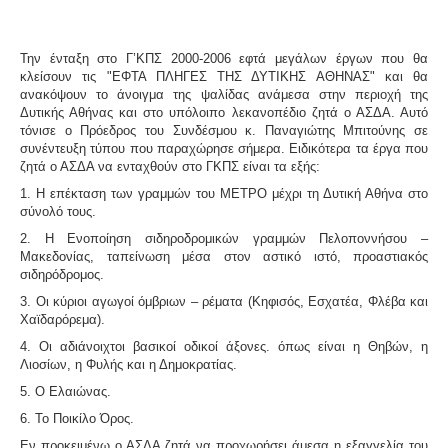
Την ένταξη στο Γ’ΚΠΣ 2000-2006 εφτά μεγάλων έργων που θα
κλείσουν τις
"ΕΦΤΑ ΠΛΗΓΕΣ ΤΗΣ ΔΥΤΙΚΗΣ ΑΘΗΝΑΣ"
και θα
ανακόψουν το άνοιγμα της ψαλίδας ανάμεσα στην περιοχή της
Δυτικής Αθήνας και στο υπόλοιπο λεκανοπέδιο ζητά ο ΑΣΔΑ. Αυτό
τόνισε ο Πρόεδρος του Συνδέσμου κ. Παναγιώτης Μπιτούνης σε
συνέντευξη τύπου που παραχώρησε σήμερα. Ειδικότερα τα έργα που
ζητά ο ΑΣΔΑ να ενταχθούν στο ΓΚΠΣ είναι τα εξής:
1.
Η επέκταση των γραμμών του ΜΕΤΡΟ μέχρι τη Δυτική Αθήνα στο
σύνολό τους.
2.
Η Ενοποίηση σιδηροδρομικών γραμμών Πελοποννήσου –
Μακεδονίας, ταπείνωση μέσα στον αστικό ιστό, προαστιακός
σιδηρόδρομος.
3.
Οι κύριοι αγωγοί όμβριων – ρέματα
(Κηφισός, Εσχατέα, Φλέβα και
Χαϊδαρόρεμα).
4.
Οι αδιάνοιχτοι βασικοί οδικοί άξονες
. όπως είναι η Θηβών, η
Λιοσίων, η Φυλής και η Δημοκρατίας.
5.
Ο Ελαιώνας
.
6.
Το Ποικίλο Όρος
.
Εν προκειμένω ο ΑΣΔΑ ζητά να προχωρήσει άμεσα η εξαγγελία του