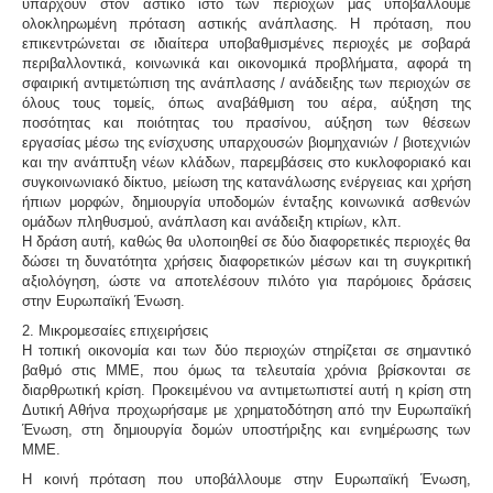
υπάρχουν στον αστικό ιστό των περιοχών μας υποβάλλουμε
ολοκληρωμένη πρόταση αστικής ανάπλασης. Η πρόταση, που
επικεντρώνεται σε ιδιαίτερα υποβαθμισμένες περιοχές με σοβαρά
περιβαλλοντικά, κοινωνικά και οικονομικά προβλήματα, αφορά τη
σφαιρική αντιμετώπιση της ανάπλασης / ανάδειξης των περιοχών σε
όλους τους τομείς, όπως αναβάθμιση του αέρα, αύξηση της
ποσότητας και ποιότητας του πρασίνου, αύξηση των θέσεων
εργασίας μέσω της ενίσχυσης υπαρχουσών βιομηχανιών / βιοτεχνιών
και την ανάπτυξη νέων κλάδων, παρεμβάσεις στο κυκλοφοριακό και
συγκοινωνιακό δίκτυο, μείωση της κατανάλωσης ενέργειας και χρήση
ήπιων μορφών, δημιουργία υποδομών ένταξης κοινωνικά ασθενών
ομάδων πληθυσμού, ανάπλαση και ανάδειξη κτιρίων, κλπ.
Η δράση αυτή, καθώς θα υλοποιηθεί σε δύο διαφορετικές περιοχές θα
δώσει τη δυνατότητα χρήσεις διαφορετικών μέσων και τη συγκριτική
αξιολόγηση, ώστε να αποτελέσουν πιλότο για παρόμοιες δράσεις
στην Ευρωπαϊκή Ένωση.
2. Μικρομεσαίες επιχειρήσεις
Η τοπική οικονομία και των δύο περιοχών στηρίζεται σε σημαντικό
βαθμό στις ΜΜΕ, που όμως τα τελευταία χρόνια βρίσκονται σε
διαρθρωτική κρίση. Προκειμένου να αντιμετωπιστεί αυτή η κρίση στη
Δυτική Αθήνα προχωρήσαμε με χρηματοδότηση από την Ευρωπαϊκή
Ένωση, στη δημιουργία δομών υποστήριξης και ενημέρωσης των
ΜΜΕ.
Η κοινή πρόταση που υποβάλλουμε στην Ευρωπαϊκή Ένωση,