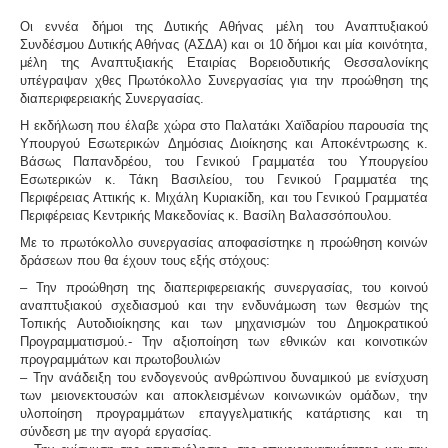
Οι εννέα δήμοι της Δυτικής Αθήνας μέλη του Αναπτυξιακού
Συνδέσμου Δυτικής Αθήνας (ΑΣΔΑ) και οι 10 δήμοι και μία κοινότητα,
μέλη της Αναπτυξιακής Εταιρίας Βορειοδυτικής Θεσσαλονίκης
υπέγραψαν χθες Πρωτόκολλο Συνεργασίας για την προώθηση της
διαπεριφερειακής Συνεργασίας.
Η εκδήλωση που έλαβε χώρα στο Παλατάκι Χαϊδαρίου παρουσία της
Υπουργού Εσωτερικών Δημόσιας Διοίκησης και Αποκέντρωσης κ.
Βάσως Παπανδρέου, του Γενικού Γραμματέα του Υπουργείου
Εσωτερικών κ. Τάκη Βασιλείου, του Γενικού Γραμματέα της
Περιφέρειας Αττικής κ. Μιχάλη Κυριακίδη, και του Γενικού Γραμματέα
Περιφέρειας Κεντρικής Μακεδονίας κ. Βασίλη Βαλασσόπουλου.
Με το πρωτόκολλο συνεργασίας αποφασίστηκε η προώθηση κοινών
δράσεων που θα έχουν τους εξής στόχους:
– Την προώθηση της διαπεριφερειακής συνεργασίας, του κοινού
αναπτυξιακού σχεδιασμού και την ενδυνάμωση των θεσμών της
Τοπικής Αυτοδιοίκησης και των μηχανισμών του Δημοκρατικού
Προγραμματισμού.- Την αξιοποίηση των εθνικών και κοινοτικών
προγραμμάτων και πρωτοβουλιών
– Την ανάδειξη του ενδογενούς ανθρώπινου δυναμικού με ενίσχυση
των μειονεκτουσών και αποκλεισμένων κοινωνικών ομάδων, την
υλοποίηση προγραμμάτων επαγγελματικής κατάρτισης και τη
σύνδεση με την αγορά εργασίας.