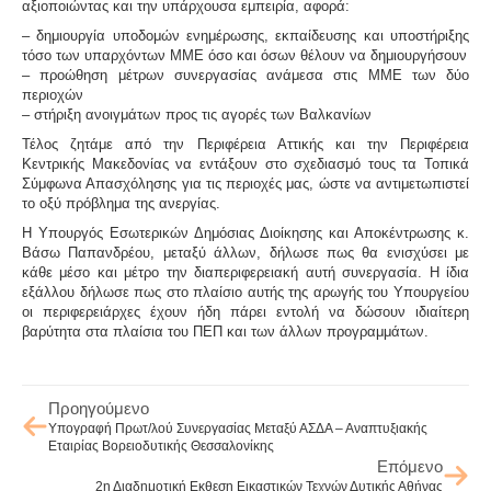
αξιοποιώντας και την υπάρχουσα εμπειρία, αφορά:
– δημιουργία υποδομών ενημέρωσης, εκπαίδευσης και υποστήριξης
τόσο των υπαρχόντων ΜΜΕ όσο και όσων θέλουν να δημιουργήσουν
– προώθηση μέτρων συνεργασίας ανάμεσα στις ΜΜΕ των δύο
περιοχών
– στήριξη ανοιγμάτων προς τις αγορές των Βαλκανίων
Τέλος ζητάμε από την Περιφέρεια Αττικής και την Περιφέρεια
Κεντρικής Μακεδονίας να εντάξουν στο σχεδιασμό τους τα Τοπικά
Σύμφωνα Απασχόλησης για τις περιοχές μας, ώστε να αντιμετωπιστεί
το οξύ πρόβλημα της ανεργίας.
Η Υπουργός Εσωτερικών Δημόσιας Διοίκησης και Αποκέντρωσης κ.
Βάσω Παπανδρέου, μεταξύ άλλων, δήλωσε πως θα ενισχύσει με
κάθε μέσο και μέτρο την διαπεριφερειακή αυτή συνεργασία. Η ίδια
εξάλλου δήλωσε πως στο πλαίσιο αυτής της αρωγής του Υπουργείου
οι περιφερειάρχες έχουν ήδη πάρει εντολή να δώσουν ιδιαίτερη
βαρύτητα στα πλαίσια του ΠΕΠ και των άλλων προγραμμάτων.
Προηγούμενο
Υπογραφή Πρωτ/λού Συνεργασίας Μεταξύ ΑΣΔΑ – Αναπτυξιακής
Εταιρίας Βορειοδυτικής Θεσσαλονίκης
Επόμενο
2η Διαδημοτική Εκθεση Εικαστικών Τεχνών Δυτικής Αθήνας