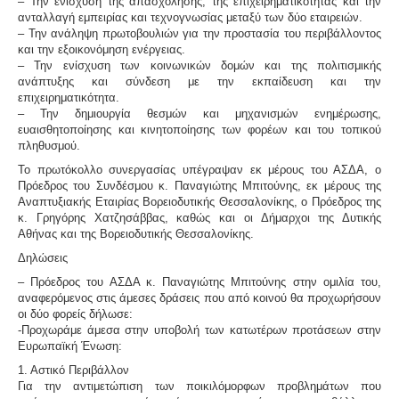
– Την ενίσχυση της απασχόλησης, της επιχειρηματικότητας και την
ανταλλαγή εμπειρίας και τεχνογνωσίας μεταξύ των δύο εταιρειών.
– Την ανάληψη πρωτοβουλιών για την προστασία του περιβάλλοντος
και την εξοικονόμηση ενέργειας.
– Την ενίσχυση των κοινωνικών δομών και της πολιτισμικής
ανάπτυξης και σύνδεση με την εκπαίδευση και την
επιχειρηματικότητα.
– Την δημιουργία θεσμών και μηχανισμών ενημέρωσης,
ευαισθητοποίησης και κινητοποίησης των φορέων και του τοπικού
πληθυσμού.
Το πρωτόκολλο συνεργασίας υπέγραψαν εκ μέρους του ΑΣΔΑ, ο
Πρόεδρος του Συνδέσμου κ. Παναγιώτης Μπιτούνης, εκ μέρους της
Αναπτυξιακής Εταιρίας Βορειοδυτικής Θεσσαλονίκης, ο Πρόεδρος της
κ. Γρηγόρης Χατζησάββας, καθώς και οι Δήμαρχοι της Δυτικής
Αθήνας και της Βορειοδυτικής Θεσσαλονίκης.
Δηλώσεις
– Πρόεδρος του ΑΣΔΑ κ. Παναγιώτης Μπιτούνης στην ομιλία του,
αναφερόμενος στις άμεσες δράσεις που από κοινού θα προχωρήσουν
οι δύο φορείς δήλωσε:
-Προχωράμε άμεσα στην υποβολή των κατωτέρων προτάσεων στην
Ευρωπαϊκή Ένωση:
1. Αστικό Περιβάλλον
Για την αντιμετώπιση των ποικιλόμορφων προβλημάτων που