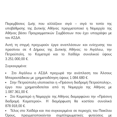
Παρεμβάσεις ζωής που αλλάζουν σιγά – σιγά το τοπίο της
υποβάθμισης της Δυτικής Αθήνας πραγματοποιεί η Νομαρχία της
Αθήνας βάσει Προγραμματικών Συμβάσεων που έχει υπογράψει με
τον ΑΣΔΑ.
Αυτή τη στιγμή προχωρούν έργα αναπλάσεων και ενίσχυσης του
πρασίνου σε 4 Δήμους της Δυτικής Αθήνας: το Αιγάλεω, την
Πετρούπολη, το Καματερό και το Χαϊδάρι συνολικού ύψους
3.251.000,00 €.
Συγκεκριμένα:
Στο Αιγάλεω ο ΑΣΔΑ προχωρά την ανάπλαση του Άλσους
Μπαρουτάδικου με χρηματοδότηση ύψους 1.084.680 €.
Στην Πετρούπολη υλοποιείται η «Πράσινη διαδρομή Πετρούπολης»,
έργο που χρηματοδοτείται από τη Νομαρχία της Αθήνας με
1.087.361,00 €.
Στο Καματερό η Νομαρχία της Αθήνας διαμορφώνει την «Πράσινη
διαδρομή Καματερού». Η διαμόρφωση θα κοστίσει συνολικά
878.918,00 €.
Τέλος στο Χαϊδάρι και πιο συγκεκριμένα σε περιοχές του Ποικίλου
Όρους, πραγματοποιούνται συμπληρωματικές φυτεύσεις με