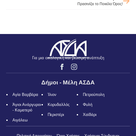
Πρασινίζει το Ποικίλο Όρος!
Για μια οικολογική και βιώσιμη ανάπτυξη
Δήμοι - Μέλη ΑΣΔΑ
Αγία Βαρβάρα
Ίλιον
Πετρούπολη
Άγιοι Ανάργυροι
Κορυδαλλός
Φυλή
- Καματερό
Περιστέρι
Χαϊδάρι
Αιγάλεω
Πολιτική Απορρήτου
Όροι Χρήσης
Χρήσιμοι Σύνδεσμοι