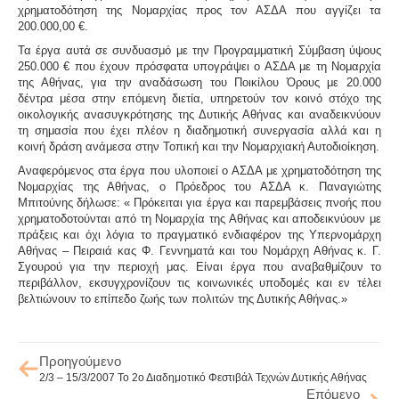
χρηματοδότηση της Νομαρχίας προς τον ΑΣΔΑ που αγγίζει τα
200.000,00 €.
Τα έργα αυτά σε συνδυασμό με την Προγραμματική Σύμβαση ύψους
250.000 € που έχουν πρόσφατα υπογράψει ο ΑΣΔΑ με τη Νομαρχία
της Αθήνας, για την αναδάσωση του Ποικίλου Όρους με 20.000
δέντρα μέσα στην επόμενη διετία, υπηρετούν τον κοινό στόχο της
οικολογικής ανασυγκρότησης της Δυτικής Αθήνας και αναδεικνύουν
τη σημασία που έχει πλέον η διαδημοτική συνεργασία αλλά και η
κοινή δράση ανάμεσα στην Τοπική και την Νομαρχιακή Αυτοδιοίκηση.
Αναφερόμενος στα έργα που υλοποιεί ο ΑΣΔΑ με χρηματοδότηση της
Νομαρχίας της Αθήνας, ο Πρόεδρος του ΑΣΔΑ
κ. Παναγιώτης
Μπιτούνης
δήλωσε: « Πρόκειται για έργα και παρεμβάσεις πνοής που
χρηματοδοτούνται από τη Νομαρχία της Αθήνας και αποδεικνύουν με
πράξεις και όχι λόγια το πραγματικό ενδιαφέρον της Υπερνομάρχη
Αθήνας – Πειραιά κας
Φ. Γεννηματά
και του Νομάρχη Αθήνας κ.
Γ.
Σγουρού
για την περιοχή μας. Είναι έργα που αναβαθμίζουν το
περιβάλλον, εκσυγχρονίζουν τις κοινωνικές υποδομές και εν τέλει
βελτιώνουν το επίπεδο ζωής των πολιτών της Δυτικής Αθήνας.»
Προηγούμενο
2/3 – 15/3/2007 Το 2ο Διαδημοτικό Φεστιβάλ Τεχνών Δυτικής Αθήνας
Επόμενο