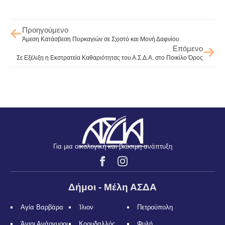
Προηγούμενο
Άμεση Κατάσβεση Πυρκαγιών σε Σχιστό και Μονή Δαφνίου
Επόμενο
Σε Εξέλιξη η Εκστρατεία Καθαριότητας του Α.Σ.Δ.Α. στο Ποικίλο Όρος
Για μια οικολογική και βιώσιμη ανάπτυξη
Δήμοι - Μέλη ΑΣΔΑ
Αγία Βαρβάρα
Ίλιον
Πετρούπολη
Άγιοι Ανάργυροι
Κορυδαλλός
Φυλή