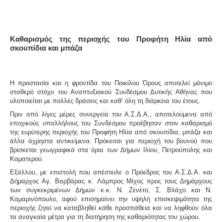
Καθαρισμός της περιοχής του Προφήτη Ηλία από
σκουπίδια και μπάζα
Η προστασία και η φροντίδα του Ποικίλου Όρους αποτελεί μόνιμο
σταθερό στόχο του Αναπτυξιακού Συνδέσμου Δυτικής Αθήνας που
υλοποιείται με πολλές δράσεις και καθ’ όλη τη διάρκεια του έτους.
Πριν από λίγες μέρες συνεργεία του Α.Σ.Δ.Α., αποτελούμενα από
εποχικούς υπαλλήλους του Συνδέσμου προέβησαν στον καθαρισμό
της ευρύτερης περιοχής του Προφήτη Ηλία από σκουπίδια, μπάζα και
άλλα άχρηστα αντικείμενα. Πρόκειται για περιοχή του βουνού που
βρίσκεται γεωγραφικά στα όρια των Δήμων Ιλίου, Πετρούπολης και
Καματερού.
Εξάλλου, με επιστολή που απέστειλε ο Πρόεδρος του Α.Σ.Δ.Α. και
Δήμαρχος Αγ. Βαρβάρας κ.
Λάμπρος Μίχος
προς τους Δημάρχους
των συγκεκριμένων Δήμων κ.κ.
Ν. Ζενέτο
,
Σ. Βλάχο
και
Ν.
Καμαρινόπουλο
, αφού επισημαίνει την υψηλή επισκεψιμότητα της
περιοχής ζητεί να καταβληθεί κάθε προσπάθεια και να ληφθούν όλα
τα αναγκαία μέτρα για τη διατήρηση της καθαριότητας του χώρου.