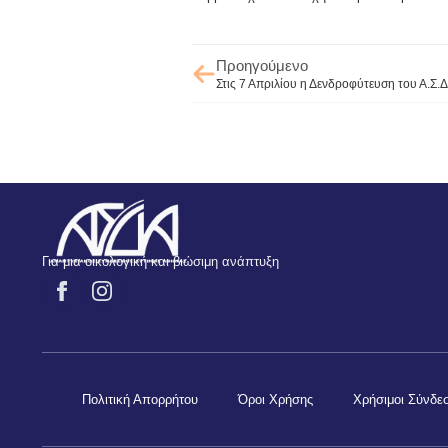
Προηγούμενο
Στις 7 Απριλίου η Δενδροφύτευση του Α.Σ.Δ
Για μια οικολογική και βιώσιμη ανάπτυξη
Πολιτική Απορρήτου
Όροι Χρήσης
Χρήσιμοι Σύνδε