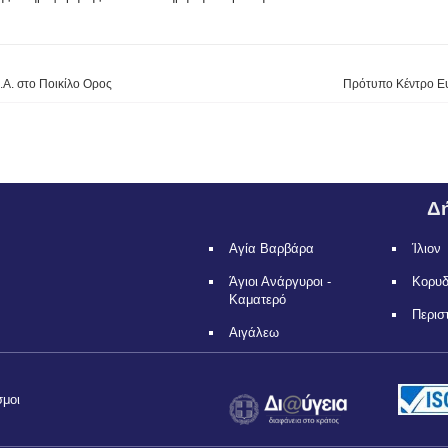
.Α. στο Ποικίλο Ορος
Πρότυπο Κέντρο Ε
Δή
Αγία Βαρβάρα
Ίλιον
Άγιοι Ανάργυροι -
Κορυ
Καματερό
Περισ
Αιγάλεω
σμοι