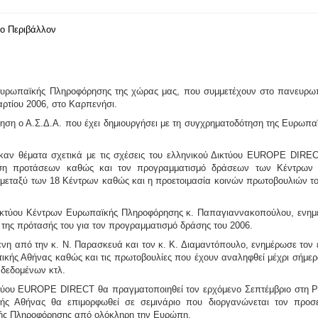
το Περιβάλλον
Ευρωπαϊκής Πληροφόρησης της χώρας μας, που συμμετέχουν στο πανευρω
αρτίου 2006, στο Καρπενήσι.
ηση ο Α.Σ.Δ.Α. που έχει δημιουργήσει με τη συγχρηματοδότηση της Ευρωπ
καν θέματα σχετικά με τις σχέσεις του ελληνικού Δικτύου EUROPE DIR
ηση προτάσεων καθώς και τον προγραμματισμό δράσεων των Κέντρων 
μεταξύ των 18 Κέντρων καθώς και η προετοιμασία κοινών πρωτοβουλιών 
Δικτύου Κέντρων Ευρωπαϊκής Πληροφόρησης κ.
Παπαγιαννακοπούλου,
ενημέ
της πρότασής του για τον προγραμματισμό δράσης του 2006.
ενη από την κ.
Ν. Παρασκευά
και τον κ.
Κ. Διαμαντόπουλο,
ενημέρωσε τον 
κής Αθήνας καθώς και τις πρωτοβουλίες που έχουν αναληφθεί μέχρι σήμερ
 δεδομένων κτλ.
κτύου EUROPE DIRECT θα πραγματοποιηθεί τον ερχόμενο Σεπτέμβριο στη Ρ
ής Αθήνας θα επιμορφωθεί σε σεμινάριο που διοργανώνεται τον προσε
ής Πληροφόρησης από ολόκληρη την Ευρώπη.