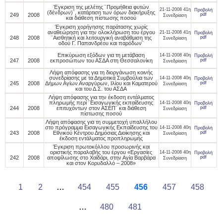
Έγκριση της μελέτης ¨Προμήθεια φυτών
21-11-2008 41η
Προβολή
(δένδρων)¨, κατάρτιση των όρων διακήρυξης
249
2008
pdf
Συνεδρίαση
και διάθεση πίστωσης ποσού
Έγκριση χορήγησης παράτασης χωρίς
αναθεώρηση για την ολοκλήρωση του έργου
21-11-2008 41η
Προβολή
248
2008
¨Αισθητική και λειτουργική αναβάθμιση της
pdf
Συνεδρίαση
οδού Γ. Παπανδρέου και παρόδων¨
Επικύρωση εξόδων για τη μετάβαση
14-11-2008 40η
Προβολή
247
2008
εκπροσώπων του ΑΣΔΑ στη Θεσσαλονίκη
pdf
Συνεδρίαση
Λήψη απόφασης για τη διοργάνωση κοινής
συνεδρίασης με τα Δημοτικά Συμβούλια των
14-11-2008 40η
Προβολή
245
2008
Δήμων Αγίων Αναργύρων, Ιλίου και Καματερού
pdf
Συνεδρίαση
και του Δ.Σ. του ΑΣΔΑ
Λήψη απόφασης για την έκδοση εντάλματος
πληρωμής περί ¨Εισαγωγικής εκπαίδευσης
14-11-2008 40η
Προβολή
244
2008
επιτυχόντων στον ΑΣΕΠ¨ και διάθεση
pdf
Συνεδρίαση
πίστωσης ποσού
Λήψη απόφασης για τη συμμετοχή υπαλλήλου
στο πρόγραμμα Εισαγωγικής Εκπαίδευσης του
14-11-2008 40η
Προβολή
243
2008
Εθνικού Κέντρου Δημόσιας Διοίκησης και
pdf
Συνεδρίαση
έκδοση εντάλματος προπληρωμής
Έγκριση πρωτοκόλλου προσωρινής και
οριστικής παραλαβής του έργου «Εργασίες
14-11-2008 40η
Προβολή
242
2008
αποψίλωσης στο Χαϊδάρι, στην Αγία Βαρβάρα
pdf
Συνεδρίαση
και στον Κορυδαλλό – 2008»
1
2
…
454
455
456
457
458
…
480
481