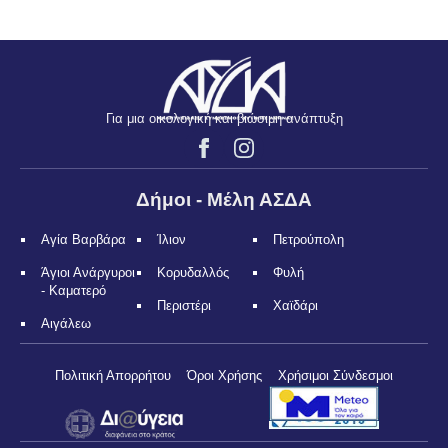
Για μια οικολογική και βιώσιμη ανάπτυξη
Δήμοι - Μέλη ΑΣΔΑ
Αγία Βαρβάρα
Ίλιον
Πετρούπολη
Άγιοι Ανάργυροι
Κορυδαλλός
Φυλή
- Καματερό
Περιστέρι
Χαϊδάρι
Αιγάλεω
Πολιτική Απορρήτου
Όροι Χρήσης
Χρήσιμοι Σύνδεσμοι