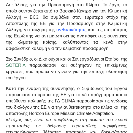
Ασφάλισης για την Προσαρμογή στο Κλίμα). Το έργο, το
οποίο συντονίζεται από το
Βασκικό Κέντρο για την Κλιματική
Αλλαγή – BC3
, θα συμβάλει στον ευρύτερο στόχο της
Αποστολής της ΕΕ για την Προσαρμογή στην Κλιματική
Αλλαγή, για αύξηση της
ανθεκτικότητας
και της ετοιμότητας
της Ευρώπης να αντιμετωπίσει τις αναπόφευκτες συνέπειες
της κλιματικής κρίσης, καλύπτοντας τα κενά στην
ασφαλιστική κάλυψη για την κλιματική προσαρμογή.
Στο Συνέδριο, οι Δικαιούχοι και οι Συνεργαζόμενοι Εταίροι της
SOTERIA
παρουσίασαν και συζήτησαν τις επικείμενες
εργασίες που πρέπει να γίνουν για την επιτυχή υλοποίηση
του έργου.
Κατά την έναρξη της συνάντησης, ο Σύμβουλος του Έργου
παρουσίασε το όραμα της ΕΕ για το νέο πρόγραμμα και οι
υπεύθυνοι πολιτικής της ΓΔ CLIMA παρουσίασαν τις γνώσεις
του διαλόγου της ΕΕ για την ανθεκτικότητα στο κλίμα και της
αποστολής
Horizon Europe Mission Climate Adaptation
.
«Στόχος μας είναι να συμβάλουμε στη μείωση του κενού
προστασίας σε διάφορες ευρωπαϊκές περιφέρειες,
τεκμηριώνοντας βέλτιστες πρακτικές και δοκιμάζοντας