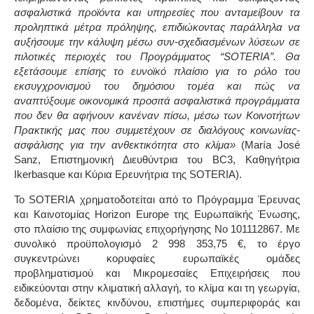
ασφαλιστικά προϊόντα και υπηρεσίες που ανταμείβουν τα
προληπτικά μέτρα πρόληψης, επιδιώκοντας παράλληλα να
αυξήσουμε την κάλυψη μέσω συν-σχεδιασμένων λύσεων σε
πιλοτικές περιοχές του Προγράμματος “SOTERIA”. Θα
εξετάσουμε επίσης το ευνοϊκό πλαίσιο για το ρόλο του
εκσυγχρονισμού του δημόσιου τομέα και πώς να
αναπτύξουμε οικονομικά προσιτά ασφαλιστικά προγράμματα
που δεν θα αφήνουν κανέναν πίσω, μέσω των Κοινοτήτων
Πρακτικής μας που συμμετέχουν σε διαλόγους κοινωνίας-
ασφάλισης για την ανθεκτικότητα στο κλίμα»
(María José
Sanz, Επιστημονική Διευθύντρια του BC3, Καθηγήτρια
Ikerbasque και Κύρια Ερευνήτρια της SOTERIA).
Το
SOTERIA
χρηματοδοτείται από το Πρόγραμμα Έρευνας
και Καινοτομίας
Horizon Europe
της Ευρωπαϊκής Ένωσης,
στο πλαίσιο της συμφωνίας επιχορήγησης No 101112867. Με
συνολικό προϋπολογισμό 2 998 353,75 €, το έργο
συγκεντρώνει κορυφαίες ευρωπαϊκές ομάδες
προβληματισμού και Μικρομεσαίες Επιχειρήσεις που
ειδικεύονται στην κλιματική αλλαγή, το κλίμα και τη γεωργία,
δεδομένα, δείκτες κινδύνου, επιστήμες συμπεριφοράς και