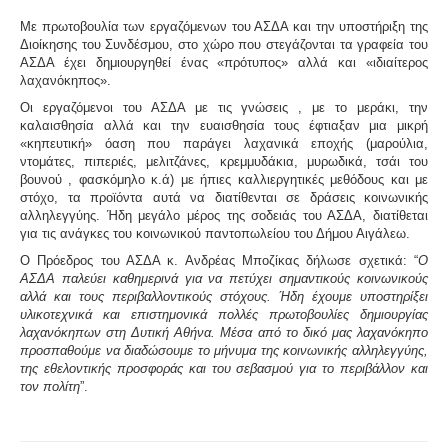
Με πρωτοβουλία των εργαζόμενων του ΑΣΔΑ και την υποστήριξη της
Διοίκησης του Συνδέσμου, στο χώρο που στεγάζονται τα γραφεία του
ΑΣΔΑ έχει δημιουργηθεί ένας «πρότυπος» αλλά και «ιδιαίτερος
λαχανόκηπος».
Οι εργαζόμενοι του ΑΣΔΑ με τις γνώσεις , με το μεράκι, την
καλαισθησία αλλά και την ευαισθησία τους έφτιαξαν μια μικρή
«κηπευτική» όαση που παράγει λαχανικά εποχής (μαρούλια,
ντομάτες, πιπεριές, μελιτζάνες, κρεμμυδάκια, μυρωδικά, τσάι του
βουνού , φασκόμηλο κ.ά) με ήπιες καλλιεργητικές μεθόδους και με
στόχο, τα προϊόντα αυτά να διατίθενται σε δράσεις κοινωνικής
αλληλεγγύης. Ήδη μεγάλο μέρος της σοδειάς του ΑΣΔΑ, διατίθεται
για τις ανάγκες του κοινωνικού παντοπωλείου του Δήμου Αιγάλεω.
Ο Πρόεδρος του ΑΣΔΑ κ. Ανδρέας Μποζίκας δήλωσε σχετικά: “
Ο
ΑΣΔΑ παλεύει καθημερινά για να πετύχει σημαντικούς κοινωνικούς
αλλά και τους περιβαλλοντικούς στόχους. Ήδη έχουμε υποστηρίξει
υλικοτεχνικά και επιστημονικά πολλές πρωτοβουλίες δημιουργίας
λαχανόκηπων στη Δυτική Αθήνα. Μέσα από το δικό μας λαχανόκηπο
προσπαθούμε να διαδώσουμε το μήνυμα της κοινωνικής αλληλεγγύης,
της εθελοντικής προσφοράς και του σεβασμού για το περιβάλλον και
τον πολίτη
”.