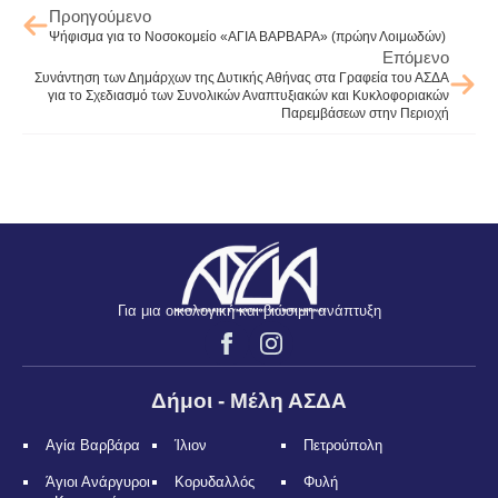
Προηγούμενο
Ψήφισμα για το Νοσοκομείο «ΑΓΙΑ ΒΑΡΒΑΡΑ» (πρώην Λοιμωδών)
Επόμενο
Συνάντηση των Δημάρχων της Δυτικής Αθήνας στα Γραφεία του ΑΣΔΑ
για το Σχεδιασμό των Συνολικών Αναπτυξιακών και Κυκλοφοριακών
Παρεμβάσεων στην Περιοχή
Για μια οικολογική και βιώσιμη ανάπτυξη
Δήμοι - Μέλη ΑΣΔΑ
Αγία Βαρβάρα
Ίλιον
Πετρούπολη
Άγιοι Ανάργυροι
Κορυδαλλός
Φυλή