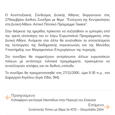
Ο Αναπτυξιακός Σύνδεσμος Δυτικής Αθήνας διοργανώνει στις
27Νοεμβρίου Διεθνές Συνέδριο με θέμα: "Ενίσχυση της Κεντρικότητας
στη Δυτική Αθήνα- Αστικό Πιλοτικό Πρόγραμμα Swans".
Στην διάρκεια της ημερίδας πρόκειται να συζητηθούν οι εμπειρίες από
την τριετή υλοποίηση του εν λόγω Ευρωπαϊκού Προγράμματος στην
Δυτική Αθήνα. Ανάμεσα στα άλλα θα αναλυθούν τα αποτελέσματα
της λειτουργίας της διαδημοτικής συγκοινωνίας και της Μονάδας
Υποστήριξης των Μικρομεσαίων Επιχειρήσεων της περιοχής.
Στο συνέδριο θα συμμετέχουν εκπρόσωποι άλλων ευρωπαϊκών
πόλεων με αντίστοιχα πιλοτικά προγράμματα, προκειμένου να
ανταλλαγούν απόψεις και σε διεθνές επίπεδο.
Το συνέδριο θα πραγματοποιηθεί στις 27/11/2000, ώρα 9:30 π.μ., στο
Δημαρχείο Αιγάλεω (Ιερά Οδός 364).
Προηγούμενο
Ενδιαφέρον για Αγορά Οικοπέδων στην Περιοχή του Ελαιώνα
Επόμενο
Συνέντευξη Τύπου με Θέμα 3ο ΚΠΣ – Ολυμπιάδα 2004