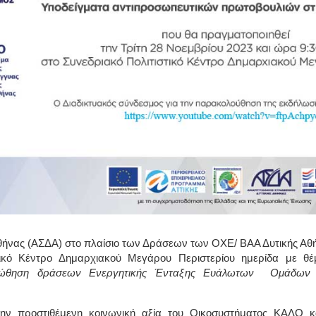
θήνας (ΑΣΔΑ) στο πλαίσιο των Δράσεων των ΟΧΕ/ ΒΑΑ Δυτικής Αθή
τικό Κέντρο Δημαρχιακού Μεγάρου Περιστερίου ημερίδα με θ
ροώθηση δράσεων Ενεργητικής Ένταξης Ευάλωτων Ομάδων –
 την προστιθέμενη κοινωνική αξία του Οικοσυστήματος ΚΑΛΟ 