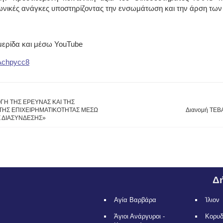
ινωνικές ανάγκες υποστηρίζοντας την ενσωμάτωση και την άρση των
μερίδα και μέσω YouTube
pAchpycc8
ΜΟΓΗ ΤΗΣ ΕΡΕΥΝΑΣ ΚΑΙ ΤΗΣ
 ΤΗΣ ΕΠΙΧΕΙΡΗΜΑΤΙΚΟΤΗΤΑΣ ΜΕΣΩ
Διανομή ΤΕΒΑ
 ΔΙΑΣΥΝΔΕΣΗΣ»
Δή
Αγία Βαρβάρα
Ίλιον
Άγιοι Ανάργυροι -
Κορυ