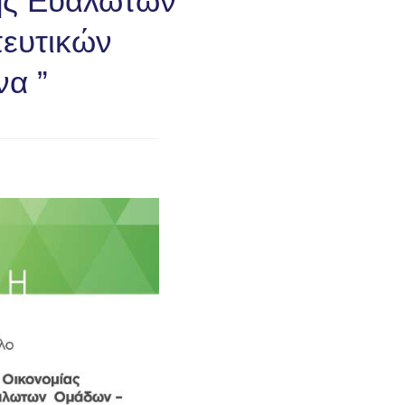
ης Ευάλωτων
ευτικών
να ”