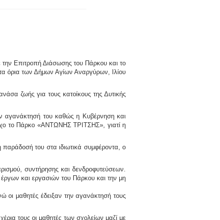
 την
Επιτροπή Διάσωσης του Πάρκου
και το
α όρια των Δήμων Αγίων Αναργύρων, Ιλίου
νάσα ζωής για τους κατοίκους της Δυτικής
ην αγανάκτησή του καθώς η Κυβέρνηση και
στόχο το Πάρκο «ΑΝΤΩΝΗΣ ΤΡΙΤΣΗΣ», γιατί η
 η παράδοσή του στα ιδιωτικά συμφέροντα, ο
θαρισμού, συντήρησης και δενδροφυτεύσεων.
 έργων και εργασιών του Πάρκου και την μη
ώ οι μαθητές έδειξαν την αγανάκτησή τους
έρια τους οι μαθητές των σχολείων μαζί με