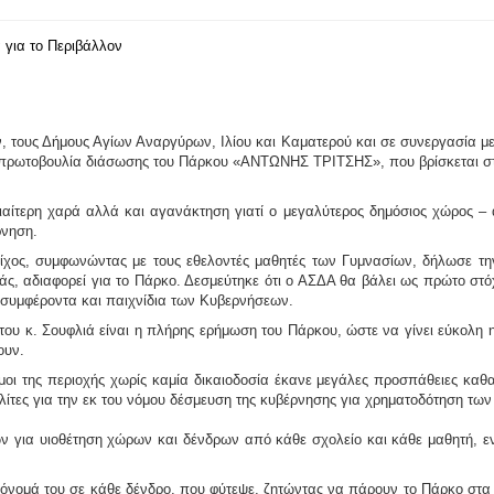
 για το Περιβάλλον
ν
, τους Δήμους Αγίων Αναργύρων, Ιλίου και Καματερού και σε συνεργασία με
πρωτοβουλία διάσωσης του Πάρκου «ΑΝΤΩΝΗΣ ΤΡΙΤΣΗΣ», που βρίσκεται στ
αίτερη χαρά αλλά και αγανάκτηση γιατί ο μεγαλύτερος δημόσιος χώρος – α
ρνηση.
ίχος
, συμφωνώντας με τους εθελοντές μαθητές των Γυμνασίων, δήλωσε τ
ιάς, αδιαφορεί για το Πάρκο. Δεσμεύτηκε ότι ο ΑΣΔΑ θα βάλει ως πρώτο 
 συμφέροντα και παιχνίδια των Κυβερνήσεων.
 του κ. Σουφλιά είναι η πλήρης ερήμωση του Πάρκου, ώστε να γίνει εύκολη
ουν.
ήμοι της περιοχής χωρίς καμία δικαιοδοσία έκανε μεγάλες προσπάθειες κα
λίτες για την εκ του νόμου δέσμευση της κυβέρνησης για χρηματοδότηση των
ν για υιοθέτηση χώρων και δένδρων από κάθε σχολείο και κάθε μαθητή, εν
 όνομά του σε κάθε δένδρο, που φύτεψε, ζητώντας να πάρουν το Πάρκο στα χ