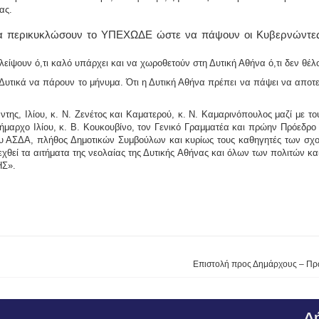
ας.
α περικυκλώσουν το ΥΠΕΧΩΔΕ ώστε να πάψουν οι Κυβερνώντες 
ίψουν ό,τι καλό υπάρχει και να χωροθετούν στη Δυτική Αθήνα ό,τι δεν θέλο
 Δυτικά να πάρουν το μήνυμα. Ότι η Δυτική Αθήνα πρέπει να πάψει να αποτε
ντης
, Ιλίου, κ.
Ν. Ζενέτος
και Καματερού, κ.
Ν. Καμαρινόπουλος
μαζί με το
ήμαρχο Ιλίου, κ.
Β. Κουκουβίνο
, τον Γενικό Γραμματέα και πρώην Πρόεδρο
του ΑΣΔΑ, πλήθος Δημοτικών Συμβούλων και κυρίως τους καθηγητές των σχο
θεί τα αιτήματα της νεολαίας της Δυτικής Αθήνας και όλων των πολιτών κα
ΗΣ».
Επιστολή προς Δημάρχους – Πρ
Δή