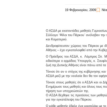
19 Φεβρουαρίου, 2009
Νέα
Ο ΑΣΔΑ με
εκατοντάδες μαθητές Γυμνασίω
Σύλλογο
¨Φίλοι του Πάρκου¨
ανέλαβαν την 
και Καματερού.
Δενδροφύτευσαν χώρους του Πάρκου με ιδι
Αθήνας – έχει εγκαταλειφθεί από την Κυβέ
Ο Πρόεδρος του ΑΣΔΑ, κ.
Λάμπρος Σπ. Μ
ειδικότερα ο αρμόδιος Υπουργός, κ. Σουφλ
ζωή της Δυτικής Αθήνας είναι πάνω από τα
Τόνισε ότι αν ο στόχος της κυβέρνησης και
ΑΣΔΑ μαζί με την νεολαία δεν θα τον αφήσ
Τόνισε στους μαθητές ότι ο ΑΣΔΑ και οι Δ
Ενημέρωσε τους μαθητές και όλους τους πο
τήρηση των υποχρεώσεών της.
Ο ΑΣΔΑ δέχθηκε τις προτάσεις των μαθητώ
για την εγκατάλειψη του Πάρκου.
Ο κάθε μαθητής έβαλε ένα καρτελάκι με το