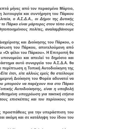
 επτά μήνες από τον περασμένο Μάρτιο,
η λειτουργία και συντήρηση του Πάρκου
τεία, ο Α.Σ.Δ.Α., οι Δήμοι της Δυτικής
ά το Πάρκο είναι μάρτυρες στον τόπο ενός
θητοποιημένους πολίτες,
αναλαμβάνουμε
αχείρισης και Διοίκησης του Πάρκου, ο
ιάσωση του Πάρκου
, αποτελούμενη από
υ «Οι φίλοι του Πάρκου». Η Επιτροπή θα
υπονομεύει και απειλεί το δημόσιο και
διάστημα αυτό
συνεργεία του Α.Σ.Δ.Α. θα
θε περίπτωση η Τοπική Αυτοδιοίκηση της
«Είτε έτσι, είτε αλλιώς εμείς θα στείλουμε
ημερινή Διοίκηση του Φορέα αδυνατεί να
ου μπορούν να παρέχουν πια στο Πάρκο
οπικής Αυτοδιοίκησης, είναι η υποβολή
οθετημένη υποχρέωση για τακτική ετήσια
ους επισκέπτες και του περίοικους του
ις προσπάθειες για την υπεράσπιση του
ται ακόμη και
σε κατάληψη του ίδιου του