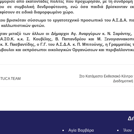
μμύρισε από εκατοντάδες πολίτες που προχώρησαν, με τη συνδρομή 
ου σε συμβολική δενδροφύτευση, ενώ όσα παιδιά βρίσκονταν εκε
αφίσουν σε ειδικά διαμορφωμένο χώρο.
κου βρισκόταν σύσσωμο το εργατοτεχνικό προσωπικό του Α.Σ.Δ.Α. π
ι καλλωπιστικών φυτών.
ήταν μεταξύ των άλλων οι Δήμαρχοι Αγ. Αναργύρων κ.
Ν. Σαράντης
,
ΠΑ.ΣΟ.Κ. κ.κ.
Σ. Κουβέλης
,
Β. Παπανδρέου
και
Μ. Ξενογιαννακοπ
 κ.
Χ. Πασβαντίδης
, ο Γ.Γ. του Α.Σ.Δ.Α. κ.
Π. Μπιτούνης
, η Γραμματέας 
Σύμβουλοι και εκπρόσωποι οικολογικών Οργανώσεων και περιβαλλοντικ
Στο Κατάμεστο Εκθεσιακό Κέντρο 
υ STUCA TEAM
Διαδημοτική
Δή
Αγία Βαρβάρα
Ίλιον