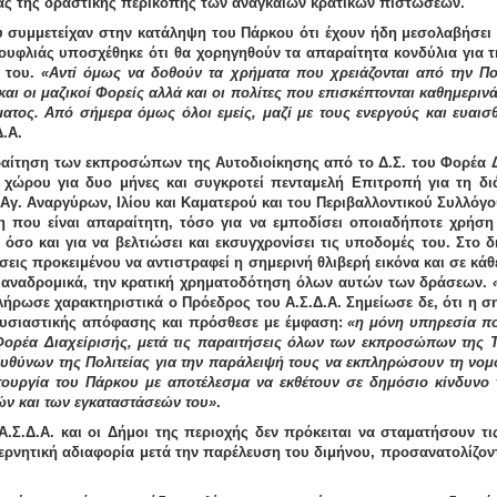
ίας της δραστικής περικοπής των αναγκαίων κρατικών πιστώσεων.
 συμμετείχαν στην κατάληψη του Πάρκου ότι έχουν ήδη μεσολαβήσει
Σουφλιάς
υποσχέθηκε ότι θα χορηγηθούν τα απαραίτητα κονδύλια για τ
 του.
«Αντί όμως να δοθούν τα χρήματα που χρειάζονται από την Πολι
αι οι μαζικοί Φορείς αλλά και οι πολίτες που επισκέπτονται καθημεριν
ατος. Από σήμερα όμως όλοι εμείς, μαζί με τους ενεργούς και ευαισ
.Α.
αίτηση των εκπροσώπων της Αυτοδιοίκησης από το Δ.Σ. του Φορέα Δι
 χώρου για δυο μήνες και συγκροτεί πενταμελή Επιτροπή για τη δ
γ. Αναργύρων, Ιλίου και Καματερού και του Περιβαλλοντικού Συλλόγο
ση που είναι απαραίτητη, τόσο για να εμποδίσει οποιαδήποτε χρήση 
όσο και για να βελτιώσει και εκσυγχρονίσει τις υποδομές του. Στο 
σεις
προκειμένου να αντιστραφεί η σημερινή θλιβερή εικόνα και σε κά
ι αναδρομικά, την κρατική χρηματοδότηση όλων αυτών των δράσεων.
λήρωσε χαρακτηριστικά ο Πρόεδρος του Α.Σ.Δ.Α. Σημείωσε δε, ότι η σ
υσιαστικής απόφασης και πρόσθεσε με έμφαση:
«η μόνη υπηρεσία π
Φορέα Διαχείρισής, μετά τις παραιτήσεις όλων των εκπροσώπων της Τ
θύνων της Πολιτείας για την παράλειψή τους να εκπληρώσουν τη νομ
τουργία του Πάρκου με αποτέλεσμα να εκθέτουν σε δημόσιο κίνδυνο τ
ν και των εγκαταστάσεών του»
.
Α.Σ.Δ.Α. και οι Δήμοι της περιοχής δεν πρόκειται να σταματήσουν τ
βερνητική αδιαφορία μετά την παρέλευση του διμήνου, προσανατολίζον