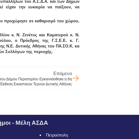
υπαλλήλων του Α.Σ.Δ.Α. και των Δήμων
ί είχαν την ευκαιρία να παίξουν, να
ου προχώρησε σε καθαρισμό του χώρου,
 Ιλίου κ.
Ν. Ζενέτος
και Καματερού κ.
Ν.
ούλου
, ο Πρόεδρος της Γ.Σ.Ε.Ε. κ.
Γ.
της Ν.Ε. Δυτικής Αθήνας του ΠΑ.ΣΟ.Κ. κα
ών Συλλόγων της περιοχής.
Επόμενο
του Δήμου Περιστερίου Εγκαινιάσθηκε η 6η
 Έκθεση Εικαστικών Τεχνών Δυτικής Αθήνας
μοι - Μέλη ΑΣΔΑ
Πετρούπολη