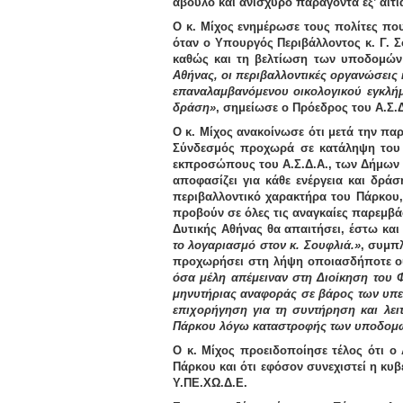
άβουλο και ανίσχυρο παράγοντα
εξ’ αιτ
Ο κ.
Μίχος
ενημέρωσε τους πολίτες που
όταν ο Υπουργός Περιβάλλοντος κ.
Γ. 
καθώς και τη βελτίωση των υποδομών
Αθήνας, οι περιβαλλοντικές οργανώσεις κ
επαναλαμβανόμενου οικολογικού εγκλήμ
δράση
»
, σημείωσε ο Πρόεδρος του Α.Σ.Δ
Ο
κ. Μίχος
ανακοίνωσε ότι μετά την παρ
Σύνδεσμός προχωρά
σε κατάληψη του
εκπροσώπους του Α.Σ.Δ.Α., των Δήμων Α
αποφασίζει για κάθε ενέργεια και δρά
περιβαλλοντικό χαρακτήρα του Πάρκου, 
προβούν σε όλες τις αναγκαίες παρεμβά
Δυτικής Αθήνας θα απαιτήσει, έστω κα
το λογαριασμό στον κ. Σουφλιά.»
, συμπ
προχωρήσει στη λήψη οποιασδήποτε ο
όσα μέλη απέμειναν στη Διοίκηση του 
μηνυτήριας αναφοράς σε βάρος των υπευ
επιχορήγηση για τη συντήρηση και λει
Πάρκου λόγω καταστροφής των υποδομώ
Ο κ.
Μίχος
προειδοποίησε τέλος ότι ο 
Πάρκου και ότι εφόσον συνεχιστεί η κυ
Υ.ΠΕ.ΧΩ.Δ.Ε
.