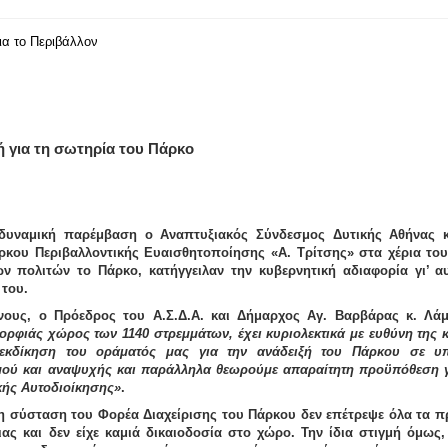
ια το Περιβάλλον
 για τη σωτηρία του Πάρκο
 δυναμική παρέμβαση ο Αναπτυξιακός Σύνδεσμος Δυτικής Αθήνας κ
κου Περιβαλλοντικής Ευαισθητοποίησης «Α. Τρίτσης» στα χέρια του
ν πολιτών το Πάρκο, κατήγγειλαν την κυβερνητική αδιαφορία γι’
 του.
ους, ο Πρόεδρος του Α.Σ.Δ.Α. και Δήμαρχος Αγ. Βαρβάρας κ.
Λά
ορφιάς χώρος των 1140 στρεμμάτων, έχει κυριολεκτικά με ευθύνη της 
ιεκδίκηση του οράματός μας για την ανάδειξή του Πάρκου
σε υπ
μού και αναψυχής
και παράλληλα θεωρούμε απαραίτητη προϋπόθεση γ
κής Αυτοδιοίκησης»
.
 η σύσταση του Φορέα Διαχείρισης του Πάρκου δεν επέτρεψε όλα τα π
ιας και δεν είχε καμιά δικαιοδοσία στο χώρο. Την ίδια στιγμή όμως,