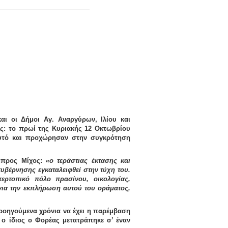
αι οι Δήμοι Αγ. Αναργύρων, Ιλίου και
ς: το πρωί της Κυριακής 12 Οκτωβρίου
 αυτό και προχώρησαν στην συγκρότηση
μπρος Μίχος
:
«ο τεράστιας έκτασης και
κυβέρνησης εγκαταλειφθεί στην τύχη του.
ερτοπικό πόλο πρασίνου, οικολογίας,
ια την εκπλήρωση αυτού του οράματος,
ροηγούμενα χρόνια να έχει η παρέμβαση
 ο ίδιος
ο Φορέας μετατράπηκε σ’ έναν