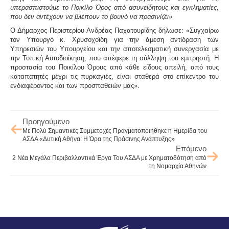
υπερασπιστούμε το Ποικίλο Όρος από ασυνείδητους και εγκληματίες,
που δεν αντέχουν να βλέπουν το βουνό να πρασινίζει»
Ο Δήμαρχος Περιστερίου Ανδρέας Παχατουρίδης δήλωσε: «Συγχαίρω
τον Υπουργό κ. Χρυσοχοϊδη για την άμεση αντίδραση των
Υπηρεσιών του Υπουργείου και την αποτελεσματική συνεργασία με
την Τοπική Αυτοδιοίκηση, που απέφερε τη σύλληψη του εμπρηστή. Η
προστασία του Ποικίλου Όρους από κάθε είδους απειλή, από τους
καταπατητές μέχρι τις πυρκαγιές, είναι σταθερά στο επίκεντρο του
ενδιαφέροντος και των προσπαθειών μας».
Προηγούμενο
Με Πολύ Σημαντικές Συμμετοχές Πραγματοποιήθηκε η Ημερίδα του
ΑΣΔΑ «Δυτική Αθήνα: Η Ώρα της Πράσινης Ανάπτυξης»
Επόμενο
2 Νέα Μεγάλα Περιβαλλοντικά Έργα Του ΑΣΔΑ με Χρηματοδότηση από
τη Νομαρχία Αθηνών