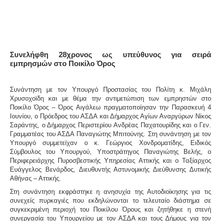
Συνελήφθη 28χρονος ως υπεύθυνος για σειρά
εμπρησμών στο Ποικίλο Όρος
Συνάντηση με τον Υπουργό Προστασίας του Πολίτη κ.
Μιχάλη
Χρυσοχοϊδη
και με θέμα την αντιμετώπιση των εμπρηστών στο
Ποικίλο Όρος – Όρος Αιγάλεω πραγματοποίησαν την Παρασκευή 4
Ιουνίου, ο Πρόεδρος του ΑΣΔΑ και Δήμαρχος Αγίων Αναργύρων
Νίκος
Σαράντης
, ο Δήμαρχος Περιστερίου
Ανδρέας Παχατουρίδης
και ο Γεν.
Γραμματέας του ΑΣΔΑ
Παναγιώτης Μπιτούνης
. Στη συνάντηση με τον
Υπουργό συμμετείχαν ο κ.
Γεώργιος Χονδροματίδης
, Ειδικός
Σύμβουλος του Υπουργού, Υποστράτηγος
Παναγιώτης
Βελής,
ο
Περιφερειάρχης Πυροσβεστικής Υπηρεσίας Αττικής και ο Ταξίαρχος
Ευάγγελος Βενάρδος,
Διευθυντής Αστυνομικής Διεύθυνσης Δυτικής
Αθήνας – Αττικής.
Στη συνάντηση εκφράστηκε η ανησυχία της Αυτοδιοίκησης για τις
συνεχείς πυρκαγιές που εκδηλώνονται το τελευταίο διάστημα σε
συγκεκριμένη περιοχή του Ποικίλου Όρους και ζητήθηκε η στενή
συνεργασία του Υπουργείου με τον ΑΣΔΑ και τους Δήμους για τον