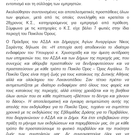
εντοπισμό και τη σύλληψη των εμπρηστών.
Ακολούθησαν συντονισμένες και αποτελεσματικές προσπάθειες όλων
των φορέων, μετά από τις οποίες συνελήφθη και κρατείται ο
28χρονος Κ.Σ., κατηγορούμενος για εμπρησμό από πρόθεση.
Σύμφωνα με τις κατηγορίες ο Κ.Σ. είχε βάλει 7 φωτιές στην ίδια
περιοχή του Ποικίλου Όρους.
Ο Πρόεδρος του ΑΣΔΑ και Δήμαρχος Αγίων Αναργύρων Νίκος
Σαράντης
δήλωσε ότι:
«Η επιτυχία αυτή αποδεικνύει το ιδιαίτερο
ενδιαφέρον του Υπουργού κ. Χρυσοχοϊδη και την άμεση αντίδραση
των υπηρεσιών του, του ΑΣΔΑ και των Δήμων της περιοχής μας, που
συνεχώς και αθόρυβα προσπαθούν να δενδροφυτεύσουν και να
προστατεύσουν με κάθε τρόπο το Ποικίλο Όρος – Όρος Αιγάλεω.
Το
Ποικίλο Όρος είναι πηγή ζωής για τους κατοίκους της Δυτικής Αθήνας
αλλά και ολόκληρου του Λεκανοπέδιου. Σαν τέτοιο πρέπει να
αντιμετωπίζεται με ιδιαίτερο ενδιαφέρον από όλους τους φορείς και
τους κατοίκους της περιοχής, αλλά επίσης χρειάζεται και τη βοήθεια
όλων αυτών που σε κάθε περίπτωση «βλέπουν το δέντρο και χάνουν
το δάσος».
Η αποτελεσματική και έγκαιρη αντιμετώπιση αυτής της
απειλής που εκδηλώθηκε για το Ποικίλο Όρος, τυχαίνει να συμπίπτει
χρονικά με τις εκδηλώσεις της Εβδομάδας Δράσης για το Περιβάλλον,
που διοργανώνουν ο ΑΣΔΑ και οι Δήμοι. Και έτσι επιβεβαιώνει στην
πράξη το μήνυμα των εκδηλώσεων και παρεμβάσεών μας, ότι με κάθε
τρόπο θα προστατεύσουμε το φυσικό περιβάλλον και την ποιότητα
ζωής των συμπολιτών μας.
Ας συνεργαστούμε όλοι για να